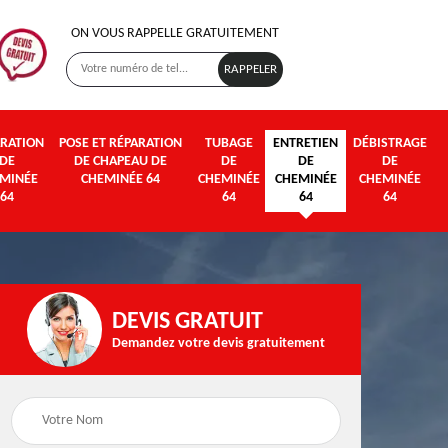
ON VOUS RAPPELLE GRATUITEMENT
RATION
POSE ET RÉPARATION
TUBAGE
ENTRETIEN
DÉBISTRAGE
DE
DE CHAPEAU DE
DE
DE
DE
MINÉE
CHEMINÉE 64
CHEMINÉE
CHEMINÉE
CHEMINÉE
64
64
64
64
DEVIS GRATUIT
Demandez votre devis gratuitement
Poseur et pose de
Fumisterie 64
poêle à bois et granul
64