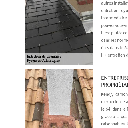
autres install
entretien régul
intermédiaire. 
pouvez vous-m
il est plutôt c
dans les norm
êtes dans le 6
l’ » entretien 
ENTREPRISE
PROPRIÉTA
Kendjy Ramona
d’expérience à
le 64, dans le
grâce à la qual
raisonnables. 