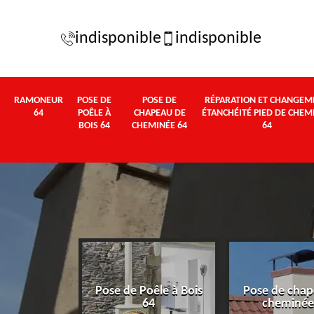
indisponible
indisponible
RAMONEUR
POSE DE
POSE DE
RÉPARATION ET CHANGEM
64
POÊLE À
CHAPEAU DE
ÉTANCHÉITÉ PIED DE CHEM
BOIS 64
CHEMINÉE 64
64
Pose de Poêle à Bois
Pose de chap
eur 64
64
cheminée