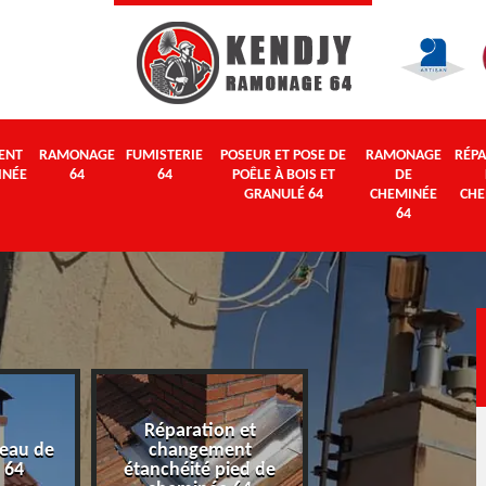
ENT
RAMONAGE
FUMISTERIE
POSEUR ET POSE DE
RAMONAGE
RÉPA
INÉE
64
64
POÊLE À BOIS ET
DE
GRANULÉ 64
CHEMINÉE
CHE
64
Réparation et
eau de
changement
Ramonage 64
 64
étanchéité pied de