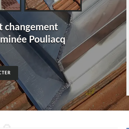
et changement
eminée Pouliacq
CTER