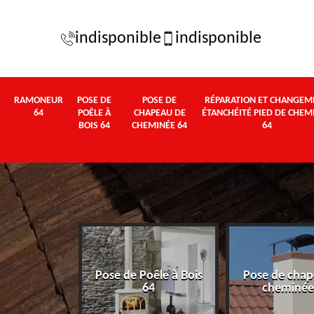
indisponible
indisponible
RAMONEUR
POSE DE
POSE DE
RÉPARATION ET CHANGEM
64
POÊLE À
CHAPEAU DE
ÉTANCHÉITÉ PIED DE CHEM
BOIS 64
CHEMINÉE 64
64
Pose de Poêle à Bois
Pose de chap
eur 64
64
cheminée