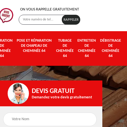
ON VOUS RAPPELLE GRATUITEMENT
RATION
POSE ET RÉPARATION
TUBAGE
ENTRETIEN
DÉBISTRAGE
DE
DE CHAPEAU DE
DE
DE
DE
MINÉE
CHEMINÉE 64
CHEMINÉE
CHEMINÉE
CHEMINÉE
64
64
64
64
DEVIS GRATUIT
Demandez votre devis gratuitement
Poseur et pose de
Fumisterie 64
poêle à bois et granul
64