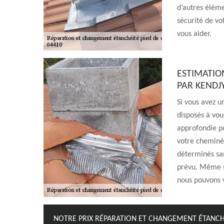
d’autres éléme
sécurité de vo
vous aider.
ESTIMATIO
PAR KEND
Si vous avez u
disposés à vo
approfondie po
votre cheminée
déterminés san
prévu. Même s’
nous pouvons v
NOTRE PRIX RÉPARATION ET CHANGEMENT ÉTANCHÉ