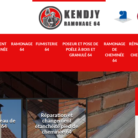
ENT
RAMONAGE
FUMISTERIE
POSEUR ET POSE DE
RAMONAGE
RÉPA
INÉE
64
64
POÊLE À BOIS ET
DE
GRANULÉ 64
CHEMINÉE
CHE
64
Réparation et
eau de
changement
Ramonage 64
 64
étanchéité pied de
cheminée 64