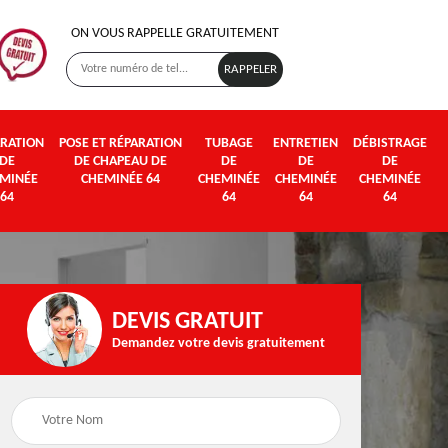
ON VOUS RAPPELLE GRATUITEMENT
RATION
POSE ET RÉPARATION
TUBAGE
ENTRETIEN
DÉBISTRAGE
DE
DE CHAPEAU DE
DE
DE
DE
MINÉE
CHEMINÉE 64
CHEMINÉE
CHEMINÉE
CHEMINÉE
64
64
64
64
DEVIS GRATUIT
Demandez votre devis gratuitement
Poseur et pose de
Fumisterie 64
poêle à bois et granul
64