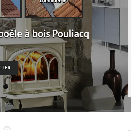
cheminée 64
poêle à bois Pouliacq
CTER