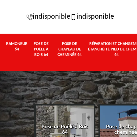
indisponible
indisponible
RAMONEUR
POSE DE
POSE DE
RÉPARATION ET CHANGEM
64
POÊLE À
CHAPEAU DE
ÉTANCHÉITÉ PIED DE CHEM
BOIS 64
CHEMINÉE 64
64
Pose de Poêle à Bois
Pose de chap
eur 64
64
cheminée