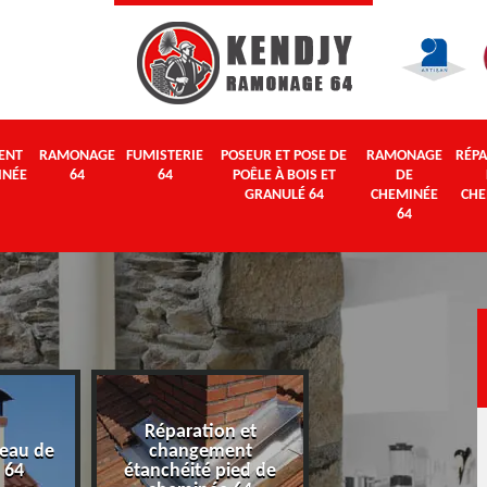
ENT
RAMONAGE
FUMISTERIE
POSEUR ET POSE DE
RAMONAGE
RÉPA
INÉE
64
64
POÊLE À BOIS ET
DE
GRANULÉ 64
CHEMINÉE
CHE
64
Réparation et
eau de
changement
Ramonage 64
 64
étanchéité pied de