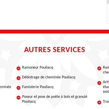
AUTRES SERVICES
Ramoneur Pouliacq
Ram
che
Débistrage de cheminée Pouliacq
Art
heminée
Fumisterie Pouliacq
éta
644
Poseur et pose de poêle à bois et granulé
Pouliacq
Tra