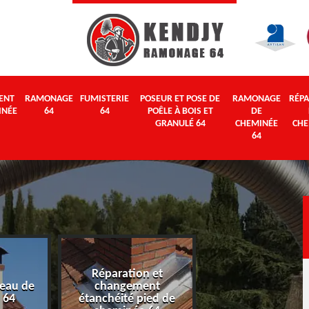
ENT
RAMONAGE
FUMISTERIE
POSEUR ET POSE DE
RAMONAGE
RÉPA
INÉE
64
64
POÊLE À BOIS ET
DE
GRANULÉ 64
CHEMINÉE
CHE
64
Réparation et
eau de
changement
Ramonage 64
 64
étanchéité pied de