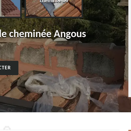
cheminée 64
 de cheminée Angous
CTER