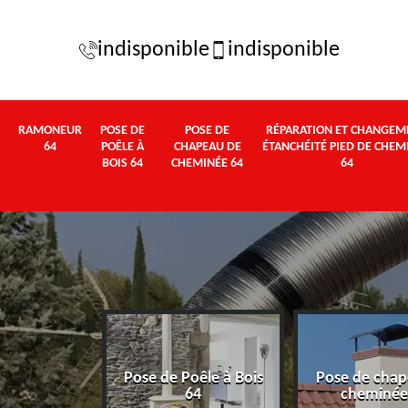
indisponible
indisponible
RAMONEUR
POSE DE
POSE DE
RÉPARATION ET CHANGEM
64
POÊLE À
CHAPEAU DE
ÉTANCHÉITÉ PIED DE CHEM
BOIS 64
CHEMINÉE 64
64
Pose de Poêle à Bois
Pose de chap
eur 64
64
cheminée