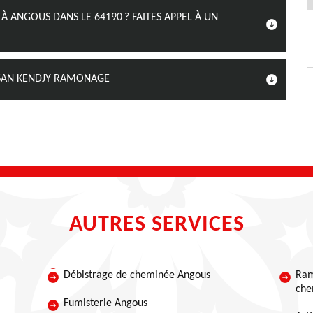
 ANGOUS DANS LE 64190 ? FAITES APPEL À UN
ISAN KENDJY RAMONAGE
AUTRES SERVICES
Débistrage de cheminée Angous
Ram
che
Fumisterie Angous