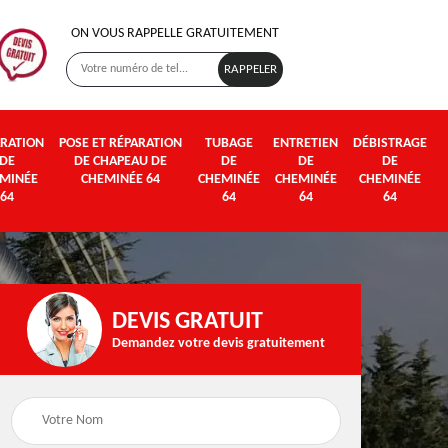
ON VOUS RAPPELLE GRATUITEMENT
RATION
POSE ET RÉPARATION
TUBAGE
ENTRETIEN
DÉBISTRAGE
DE
DE CHAPEAU DE
DE
DE
DE
MINÉE
CHEMINÉE 64
CHEMINÉE
CHEMINÉE
CHEMINÉE
64
64
64
64
DEVIS GRATUIT
Demandez votre devis gratuitement
Poseur et pose de
Fumisterie 64
poêle à bois et granul
64