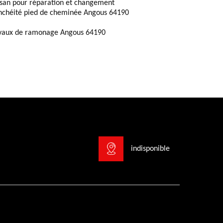
isan pour réparation et changement
nchéité pied de cheminée Angous 64190
vaux de ramonage Angous 64190
indisponible