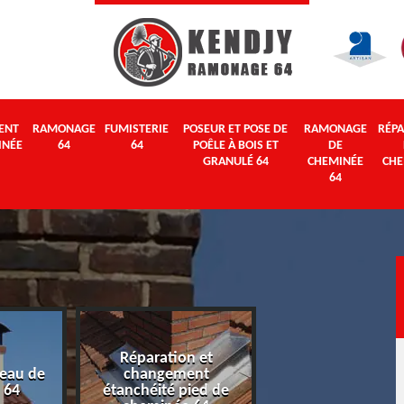
ENT
RAMONAGE
FUMISTERIE
POSEUR ET POSE DE
RAMONAGE
RÉPA
INÉE
64
64
POÊLE À BOIS ET
DE
GRANULÉ 64
CHEMINÉE
CHE
64
Réparation et
eau de
changement
Ramonage 64
 64
étanchéité pied de