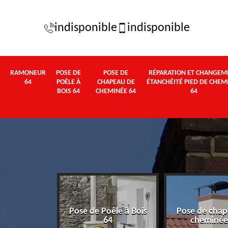
indisponible
indisponible
RAMONEUR
POSE DE
POSE DE
RÉPARATION ET CHANGEM
64
POÊLE À
CHAPEAU DE
ÉTANCHÉITÉ PIED DE CHEM
BOIS 64
CHEMINÉE 64
64
Pose de Poêle à Bois
Pose de chap
eur 64
64
cheminée