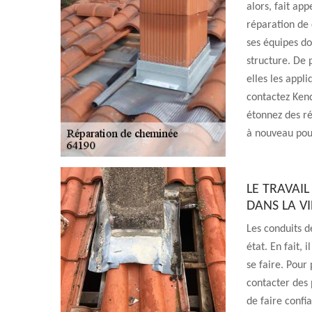
alors, fait a
réparation de 
ses équipes do
structure. De 
elles les appli
contactez Kend
étonnez des ré
à nouveau pour
LE TRAVAI
DANS LA V
Les conduits d
état. En fait, 
se faire. Pour 
contacter des 
de faire confi