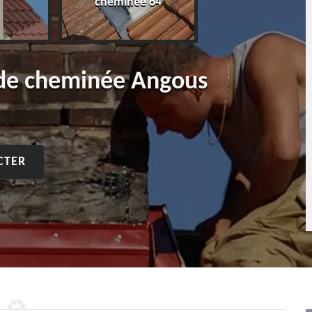
cheminée 64
 de cheminée Angous
CTER