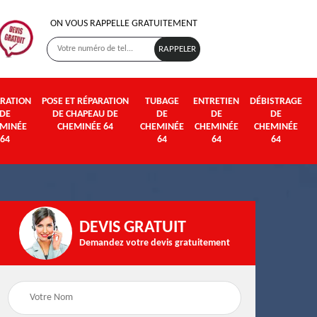
ON VOUS RAPPELLE GRATUITEMENT
RATION
POSE ET RÉPARATION
TUBAGE
ENTRETIEN
DÉBISTRAGE
DE
DE CHAPEAU DE
DE
DE
DE
MINÉE
CHEMINÉE 64
CHEMINÉE
CHEMINÉE
CHEMINÉE
64
64
64
64
DEVIS GRATUIT
Demandez votre devis gratuitement
Poseur et pose de
Fumisterie 64
poêle à bois et granul
64