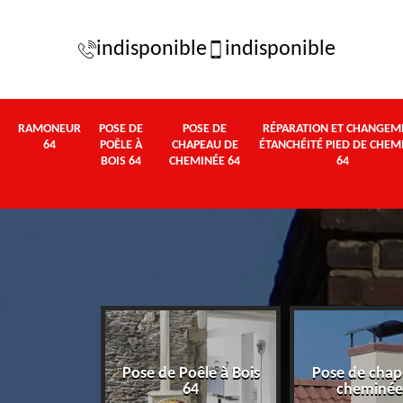
indisponible
indisponible
RAMONEUR
POSE DE
POSE DE
RÉPARATION ET CHANGEM
64
POÊLE À
CHAPEAU DE
ÉTANCHÉITÉ PIED DE CHEM
BOIS 64
CHEMINÉE 64
64
Pose de Poêle à Bois
Pose de chap
eur 64
64
cheminée