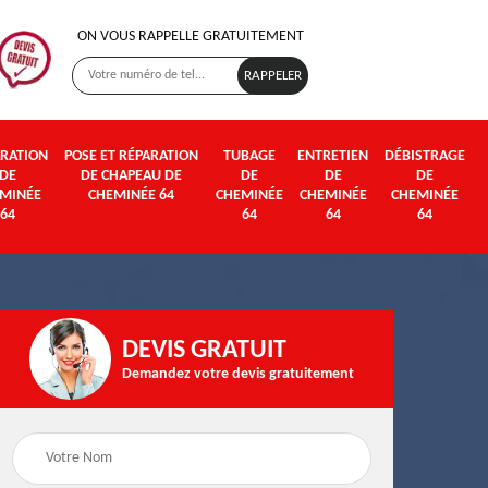
ON VOUS RAPPELLE GRATUITEMENT
RATION
POSE ET RÉPARATION
TUBAGE
ENTRETIEN
DÉBISTRAGE
DE
DE CHAPEAU DE
DE
DE
DE
MINÉE
CHEMINÉE 64
CHEMINÉE
CHEMINÉE
CHEMINÉE
64
64
64
64
DEVIS GRATUIT
Demandez votre devis gratuitement
Poseur et pose de
Fumisterie 64
poêle à bois et granul
64