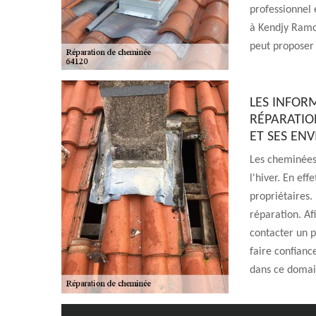
professionnel 
à Kendjy Ramon
peut proposer 
LES INFOR
RÉPARATIO
ET SES EN
Les cheminées
l'hiver. En ef
propriétaires.
réparation. Afi
contacter un p
faire confianc
dans ce domain