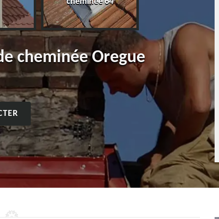
cheminée 64
 de cheminée Oregue
CTER