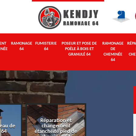
ENT
RAMONAGE
FUMISTERIE
POSEUR ET POSE DE
RAMONAGE
RÉPA
INÉE
64
64
POÊLE À BOIS ET
DE
GRANULÉ 64
CHEMINÉE
CHE
64
Réparation et
eau de
changement
Ramonage 64
 64
étanchéité pied de