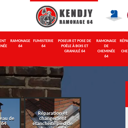
ENT
RAMONAGE
FUMISTERIE
POSEUR ET POSE DE
RAMONAGE
RÉPA
INÉE
64
64
POÊLE À BOIS ET
DE
GRANULÉ 64
CHEMINÉE
CHE
64
Réparation et
eau de
changement
Ramonage 64
 64
étanchéité pied de