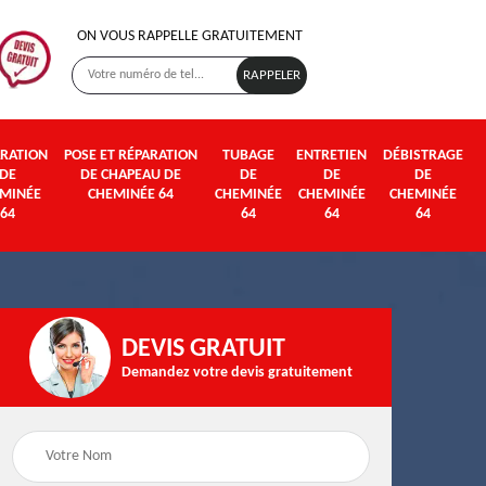
ON VOUS RAPPELLE GRATUITEMENT
RATION
POSE ET RÉPARATION
TUBAGE
ENTRETIEN
DÉBISTRAGE
DE
DE CHAPEAU DE
DE
DE
DE
MINÉE
CHEMINÉE 64
CHEMINÉE
CHEMINÉE
CHEMINÉE
64
64
64
64
DEVIS GRATUIT
Demandez votre devis gratuitement
Poseur et pose de
Fumisterie 64
poêle à bois et granul
64