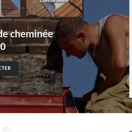
cheminée 64
 de cheminée
20
CTER