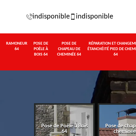
indisponible
indisponible
RAMONEUR
POSE DE
POSE DE
RÉPARATION ET CHANGEM
64
POÊLE À
CHAPEAU DE
ÉTANCHÉITÉ PIED DE CHEM
BOIS 64
CHEMINÉE 64
64
Pose de Poêle à Bois
Pose de chap
eur 64
64
cheminée