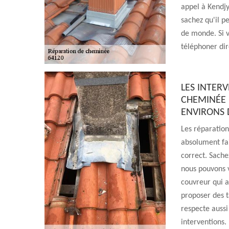
appel à Kendj
sachez qu'il p
de monde. Si v
téléphoner di
LES INTER
CHEMINÉE 
ENVIRONS 
Les réparation
absolument fa
correct. Sachez
nous pouvons v
couvreur qui a
proposer des t
respecte aussi
interventions.