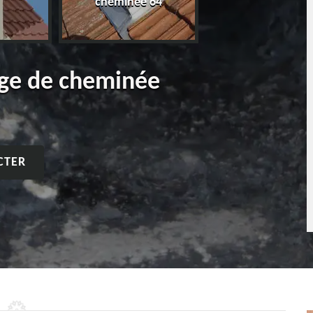
cheminée 64
age de cheminée
CTER