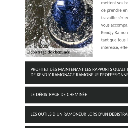
mettent vos be
de prendre en
travaille séri
vous accompagn
Kendjy Ramonag
tant que tous l
intéresse, eff
PROFITEZ DÈS MAINTENANT LES RAPPORTS QUALIT
DE KENDJY RAMONAGE RAMONEUR PROFESSIONNE
LE DÉBISTRAGE DE CHEMINÉE
LES OUTILS D’UN RAMONEUR LORS D’UN DÉBISTR