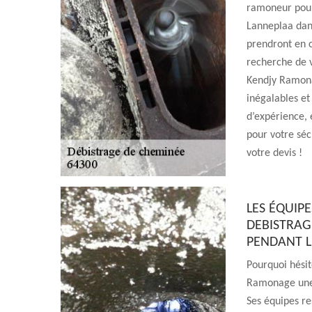
ramoneur pour
Lanneplaa dans
prendront en c
recherche de v
Kendjy Ramonag
inégalables e
d’expérience, 
pour votre séc
votre devis !
LES ÉQUIP
DEBISTRAG
PENDANT L
Pourquoi hésit
Ramonage une 
Ses équipes re