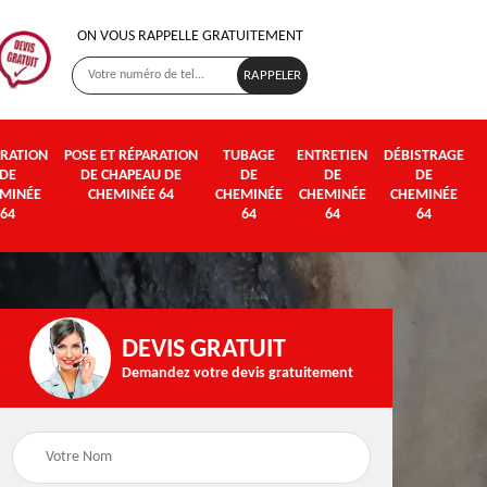
ON VOUS RAPPELLE GRATUITEMENT
RATION
POSE ET RÉPARATION
TUBAGE
ENTRETIEN
DÉBISTRAGE
DE
DE CHAPEAU DE
DE
DE
DE
MINÉE
CHEMINÉE 64
CHEMINÉE
CHEMINÉE
CHEMINÉE
64
64
64
64
DEVIS GRATUIT
Demandez votre devis gratuitement
Poseur et pose de
Fumisterie 64
poêle à bois et granul
64