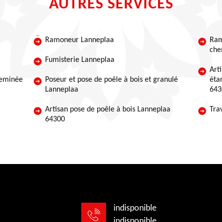
AUTRES SERVICES
Ramoneur Lanneplaa
Ram
che
Fumisterie Lanneplaa
Art
heminée
Poseur et pose de poêle à bois et granulé
éta
Lanneplaa
643
Artisan pose de poêle à bois Lanneplaa
Tra
64300
indisponible
indisponible