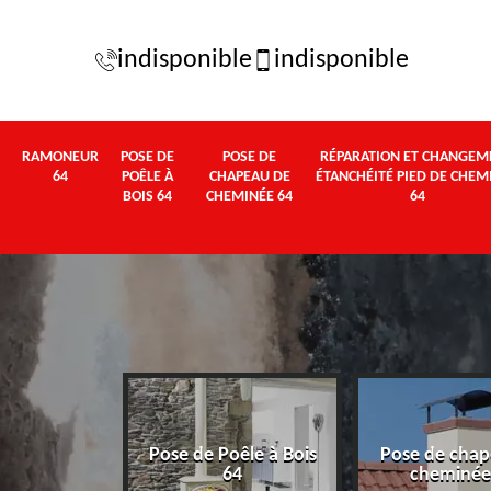
indisponible
indisponible
RAMONEUR
POSE DE
POSE DE
RÉPARATION ET CHANGEM
64
POÊLE À
CHAPEAU DE
ÉTANCHÉITÉ PIED DE CHEM
BOIS 64
CHEMINÉE 64
64
Pose de Poêle à Bois
Pose de chap
eur 64
64
cheminée