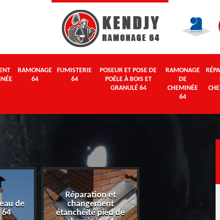
ENT
RAMONAGE
FUMISTERIE
POSEUR ET POSE DE
RAMONAGE
RÉPA
INÉE
64
64
POÊLE À BOIS ET
DE
GRANULÉ 64
CHEMINÉE
CHE
64
Réparation et
eau de
changement
Ramonage 64
 64
étanchéité pied de