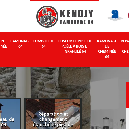
ENT
RAMONAGE
FUMISTERIE
POSEUR ET POSE DE
RAMONAGE
RÉPA
INÉE
64
64
POÊLE À BOIS ET
DE
GRANULÉ 64
CHEMINÉE
CHE
64
Réparation et
eau de
changement
Ramonage 64
 64
étanchéité pied de