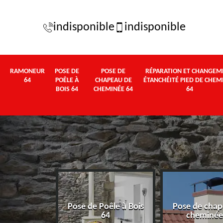
indisponible
indisponible
RAMONEUR
POSE DE
POSE DE
RÉPARATION ET CHANGEM
64
POÊLE À
CHAPEAU DE
ÉTANCHÉITÉ PIED DE CHEM
BOIS 64
CHEMINÉE 64
64
Pose de Poêle à Bois
Pose de chap
eur 64
64
cheminée