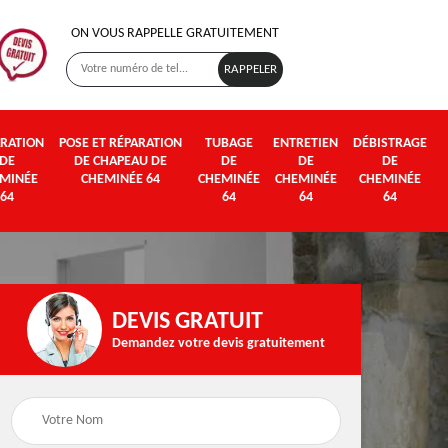
ON VOUS RAPPELLE GRATUITEMENT
RATION
POSE ET RÉPARATION
TUBAGE
ENTRETIEN
DÉBISTRAGE
DE
DE CHAPEAU DE
DE
DE
DE
MINÉE
CHEMINÉE 64
CHEMINÉE
CHEMINÉE
CHEMINÉE
64
64
64
64
DEVIS GRATUIT
Demandez votre devis gratuitement
Poseur et pose de
Fumisterie 64
poêle à bois et granul
64