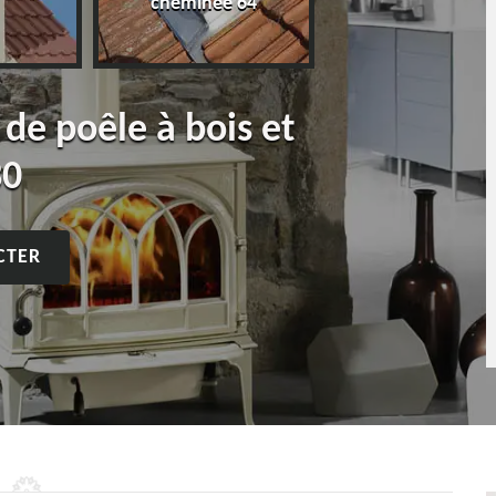
cheminée 64
 de poêle à bois et
30
CTER