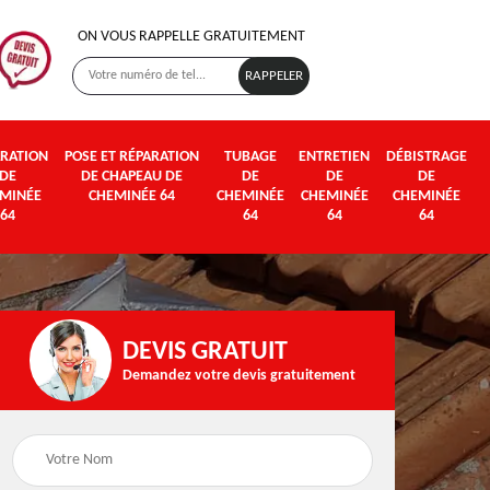
ON VOUS RAPPELLE GRATUITEMENT
RATION
POSE ET RÉPARATION
TUBAGE
ENTRETIEN
DÉBISTRAGE
DE
DE CHAPEAU DE
DE
DE
DE
MINÉE
CHEMINÉE 64
CHEMINÉE
CHEMINÉE
CHEMINÉE
64
64
64
64
DEVIS GRATUIT
Demandez votre devis gratuitement
Poseur et pose de
Fumisterie 64
poêle à bois et granul
64