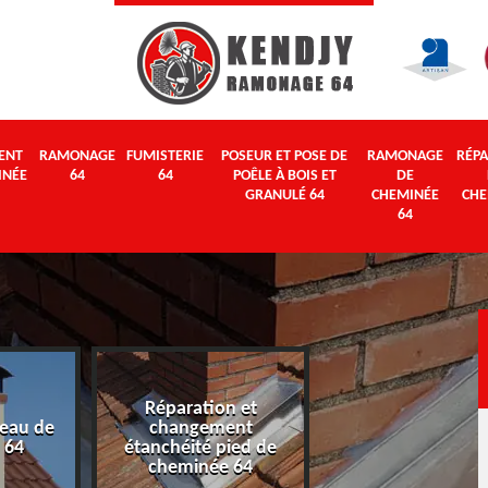
ENT
RAMONAGE
FUMISTERIE
POSEUR ET POSE DE
RAMONAGE
RÉPA
INÉE
64
64
POÊLE À BOIS ET
DE
GRANULÉ 64
CHEMINÉE
CHE
64
Réparation et
eau de
changement
Ramonage 64
 64
étanchéité pied de
cheminée 64