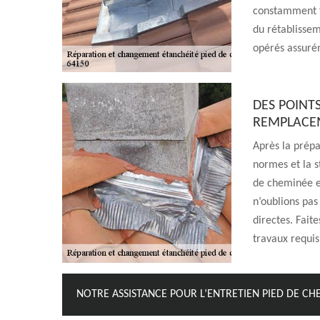
constamment f
du rétablissem
opérés assurém
DES POINT
REMPLACEM
Après la prépa
normes et la s
de cheminée en
n’oublions pas 
directes. Fait
travaux requis
NOTRE ASSISTANCE POUR L’ENTRETIEN PIED DE CH