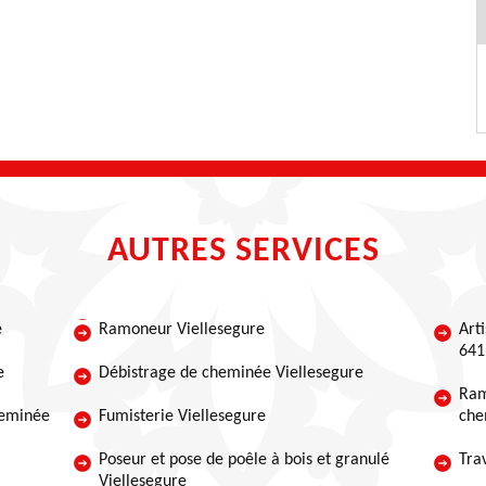
AUTRES SERVICES
e
Ramoneur Viellesegure
Art
641
e
Débistrage de cheminée Viellesegure
Ram
heminée
Fumisterie Viellesegure
che
Poseur et pose de poêle à bois et granulé
Tra
Viellesegure