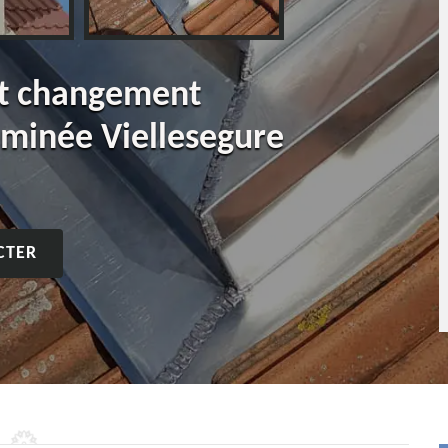
et changement
eminée Viellesegure
CTER