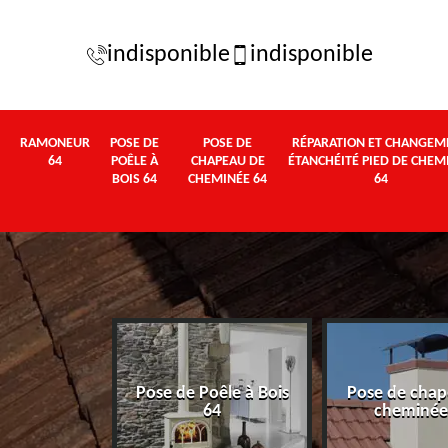
indisponible
indisponible
RAMONEUR
POSE DE
POSE DE
RÉPARATION ET CHANGEM
64
POÊLE À
CHAPEAU DE
ÉTANCHÉITÉ PIED DE CHEM
BOIS 64
CHEMINÉE 64
64
Pose de Poêle à Bois
Pose de chap
eur 64
64
cheminée