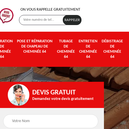
ON VOUS RAPPELLE GRATUITEMENT
RATION
POSE ET RÉPARATION
TUBAGE
ENTRETIEN
DÉBISTRAGE
DE
DE CHAPEAU DE
DE
DE
DE
MINÉE
CHEMINÉE 64
CHEMINÉE
CHEMINÉE
CHEMINÉE
64
64
64
64
DEVIS GRATUIT
Demandez votre devis gratuitement
Poseur et pose de
Fumisterie 64
poêle à bois et granul
64