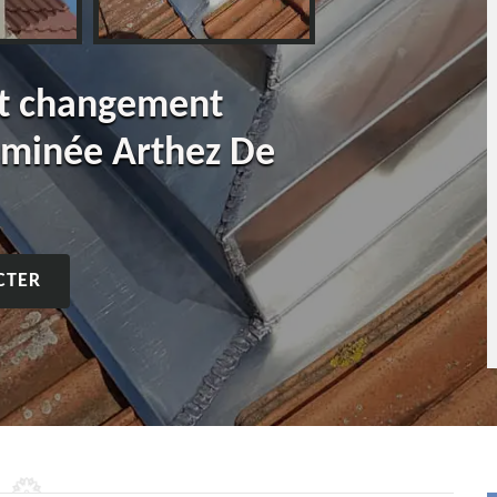
et changement
eminée Arthez De
CTER