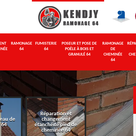
ENT
RAMONAGE
FUMISTERIE
POSEUR ET POSE DE
RAMONAGE
RÉPA
INÉE
64
64
POÊLE À BOIS ET
DE
GRANULÉ 64
CHEMINÉE
CHE
64
Réparation et
eau de
changement
Ramonage 64
 64
étanchéité pied de
cheminée 64