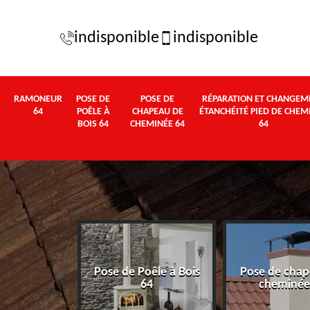
indisponible
indisponible
RAMONEUR
POSE DE
POSE DE
RÉPARATION ET CHANGEM
64
POÊLE À
CHAPEAU DE
ÉTANCHÉITÉ PIED DE CHEM
BOIS 64
CHEMINÉE 64
64
Pose de Poêle à Bois
Pose de chap
eur 64
64
cheminée