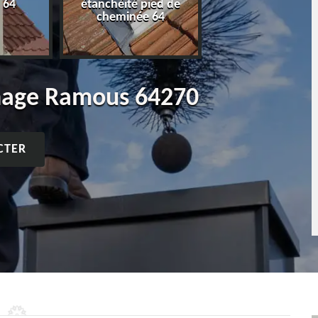
 64
étanchéité pied de
cheminée 64
age Ramous 64270
CTER