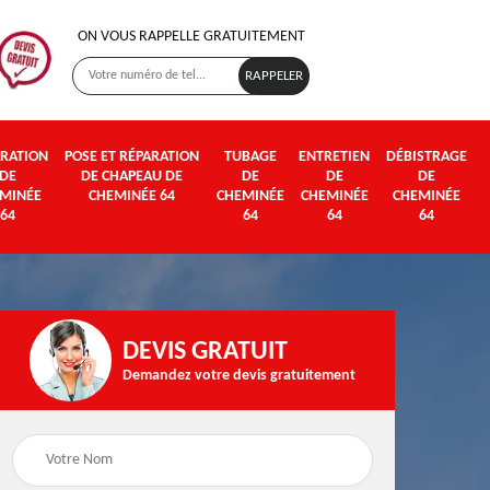
ON VOUS RAPPELLE GRATUITEMENT
RATION
POSE ET RÉPARATION
TUBAGE
ENTRETIEN
DÉBISTRAGE
DE
DE CHAPEAU DE
DE
DE
DE
MINÉE
CHEMINÉE 64
CHEMINÉE
CHEMINÉE
CHEMINÉE
64
64
64
64
DEVIS GRATUIT
Demandez votre devis gratuitement
Poseur et pose de
Fumisterie 64
poêle à bois et granul