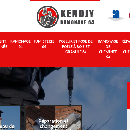
ENT
RAMONAGE
FUMISTERIE
POSEUR ET POSE DE
RAMONAGE
RÉPA
INÉE
64
64
POÊLE À BOIS ET
DE
GRANULÉ 64
CHEMINÉE
CHE
64
Réparation et
eau de
changement
Ramonage 64