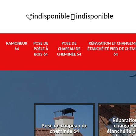
indisponible
indisponible
RAMONEUR
POSE DE
POSE DE
RÉPARATION ET CHANGEM
64
POÊLE À
CHAPEAU DE
ÉTANCHÉITÉ PIED DE CHEM
BOIS 64
CHEMINÉE 64
64
Réparatio
oêle à Bois
Pose de chapeau de
changem
64
cheminée 64
étanchéité p