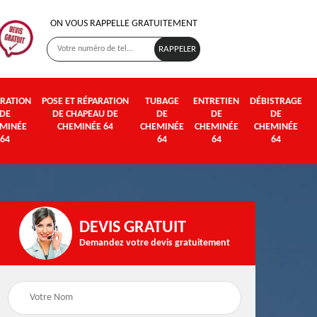
ON VOUS RAPPELLE GRATUITEMENT
RATION
POSE ET RÉPARATION
TUBAGE
ENTRETIEN
DÉBISTRAGE
DE
DE CHAPEAU DE
DE
DE
DE
MINÉE
CHEMINÉE 64
CHEMINÉE
CHEMINÉE
CHEMINÉE
64
64
64
64
DEVIS GRATUIT
Demandez votre devis gratuitement
Poseur et pose de
Ramonage de
poêle à bois et granulé
cheminée 64
64