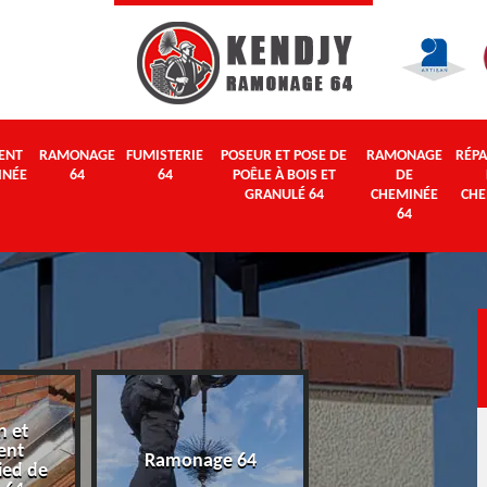
ENT
RAMONAGE
FUMISTERIE
POSEUR ET POSE DE
RAMONAGE
RÉPA
INÉE
64
64
POÊLE À BOIS ET
DE
GRANULÉ 64
CHEMINÉE
CHE
64
n et
ent
Ramonage 64
Fumisterie 64
ied de