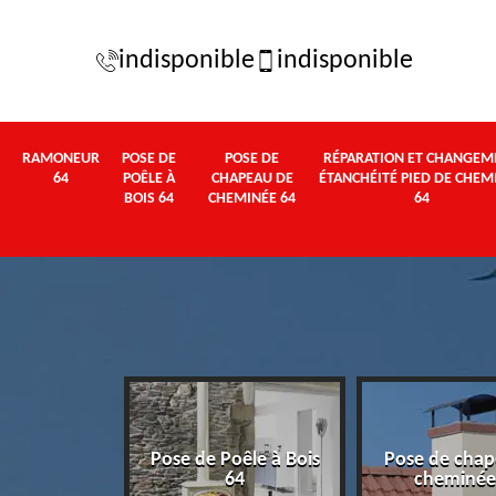
indisponible
indisponible
RAMONEUR
POSE DE
POSE DE
RÉPARATION ET CHANGEM
64
POÊLE À
CHAPEAU DE
ÉTANCHÉITÉ PIED DE CHEM
BOIS 64
CHEMINÉE 64
64
Pose de Poêle à Bois
Pose de chap
eur 64
64
cheminée