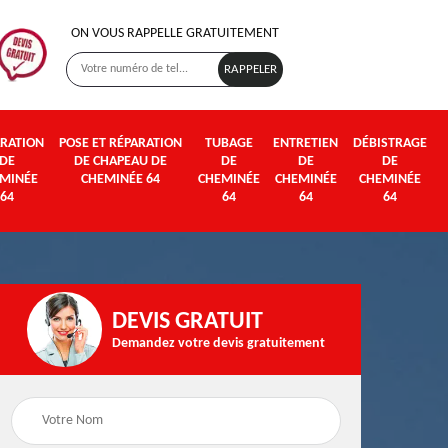
ON VOUS RAPPELLE GRATUITEMENT
RATION
POSE ET RÉPARATION
TUBAGE
ENTRETIEN
DÉBISTRAGE
DE
DE CHAPEAU DE
DE
DE
DE
MINÉE
CHEMINÉE 64
CHEMINÉE
CHEMINÉE
CHEMINÉE
64
64
64
64
DEVIS GRATUIT
Demandez votre devis gratuitement
Poseur et pose de
Fumisterie 64
poêle à bois et granul
64