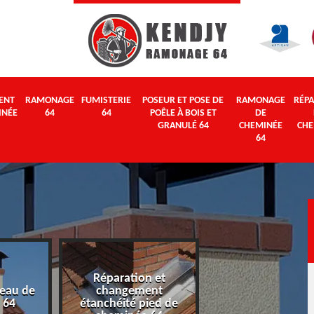
ENT
RAMONAGE
FUMISTERIE
POSEUR ET POSE DE
RAMONAGE
RÉPA
INÉE
64
64
POÊLE À BOIS ET
DE
GRANULÉ 64
CHEMINÉE
CHE
64
Réparation et
eau de
changement
Ramonage 64
 64
étanchéité pied de