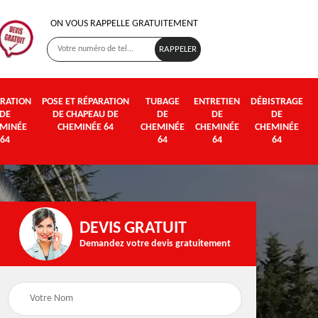
ON VOUS RAPPELLE GRATUITEMENT
RATION
POSE ET RÉPARATION
TUBAGE
ENTRETIEN
DÉBISTRAGE
DE
DE CHAPEAU DE
DE
DE
DE
MINÉE
CHEMINÉE 64
CHEMINÉE
CHEMINÉE
CHEMINÉE
64
64
64
64
DEVIS GRATUIT
Demandez votre devis gratuitement
Poseur et pose de
Fumisterie 64
poêle à bois et granul
64