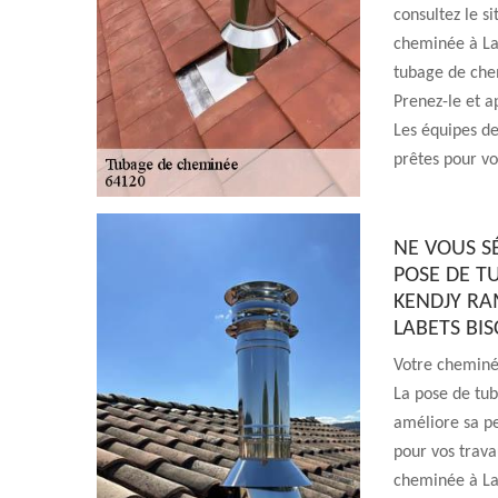
consultez le s
cheminée à La
tubage de che
Prenez-le et 
Les équipes d
prêtes pour vo
NE VOUS S
POSE DE T
KENDJY RA
LABETS BIS
Votre cheminé
La pose de tub
améliore sa p
pour vos trav
cheminée à Lab