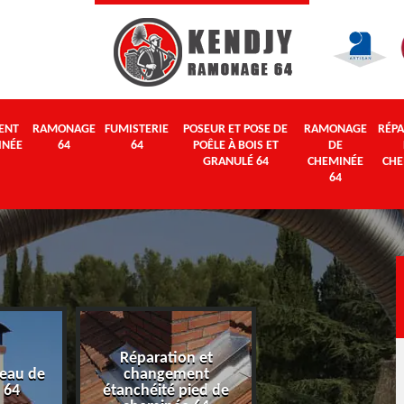
ENT
RAMONAGE
FUMISTERIE
POSEUR ET POSE DE
RAMONAGE
RÉPA
INÉE
64
64
POÊLE À BOIS ET
DE
GRANULÉ 64
CHEMINÉE
CHE
64
Réparation et
eau de
changement
Ramonage 64
 64
étanchéité pied de