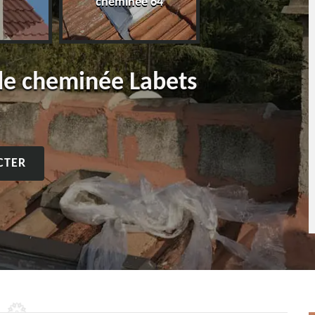
cheminée 64
 de cheminée Labets
CTER