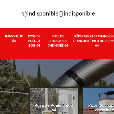
indisponible
indisponible
RAMONEUR
POSE DE
POSE DE
RÉPARATION ET CHANGEM
64
POÊLE À
CHAPEAU DE
ÉTANCHÉITÉ PIED DE CHEM
BOIS 64
CHEMINÉE 64
64
Pose de Poêle à Bois
Pose de chap
eur 64
64
cheminée