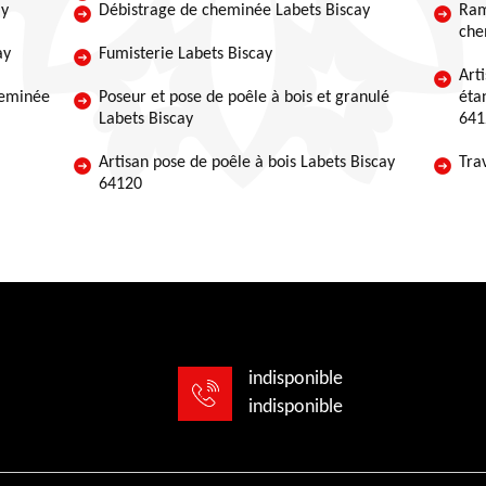
ay
Débistrage de cheminée Labets Biscay
Ram
che
ay
Fumisterie Labets Biscay
Art
heminée
Poseur et pose de poêle à bois et granulé
éta
Labets Biscay
641
Artisan pose de poêle à bois Labets Biscay
Tra
64120
indisponible
indisponible