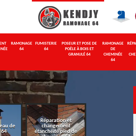
ENT
RAMONAGE
FUMISTERIE
POSEUR ET POSE DE
RAMONAGE
RÉPA
INÉE
64
64
POÊLE À BOIS ET
DE
GRANULÉ 64
CHEMINÉE
CHE
64
Réparation et
eau de
changement
Ramonage 64
 64
étanchéité pied de