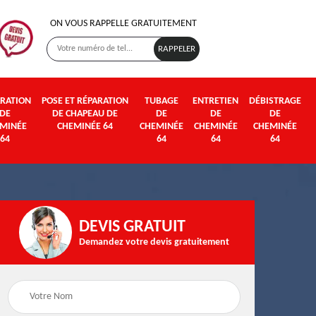
ON VOUS RAPPELLE GRATUITEMENT
RATION
POSE ET RÉPARATION
TUBAGE
ENTRETIEN
DÉBISTRAGE
DE
DE CHAPEAU DE
DE
DE
DE
MINÉE
CHEMINÉE 64
CHEMINÉE
CHEMINÉE
CHEMINÉE
64
64
64
64
DEVIS GRATUIT
Demandez votre devis gratuitement
Poseur et pose de
Fumisterie 64
poêle à bois et granul
64