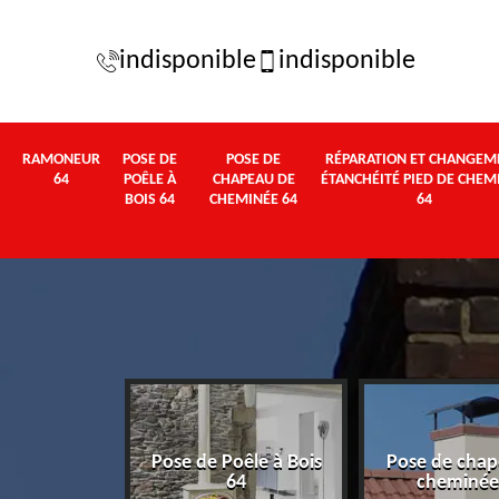
indisponible
indisponible
RAMONEUR
POSE DE
POSE DE
RÉPARATION ET CHANGEM
64
POÊLE À
CHAPEAU DE
ÉTANCHÉITÉ PIED DE CHEM
BOIS 64
CHEMINÉE 64
64
Pose de Poêle à Bois
Pose de chap
eur 64
64
cheminée