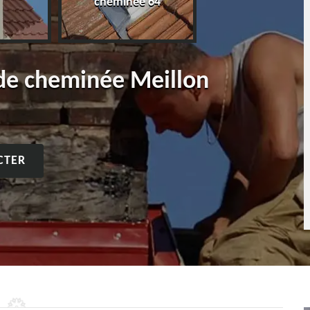
cheminée 64
 de cheminée Meillon
CTER