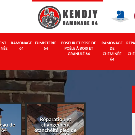
ENT
RAMONAGE
FUMISTERIE
POSEUR ET POSE DE
RAMONAGE
RÉPA
INÉE
64
64
POÊLE À BOIS ET
DE
GRANULÉ 64
CHEMINÉE
CHE
64
Réparation et
eau de
changement
Ramonage 64
 64
étanchéité pied de