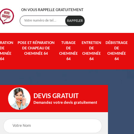
ON VOUS RAPPELLE GRATUITEMENT
RATION
POSE ET RÉPARATION
TUBAGE
ENTRETIEN
DÉBISTRAGE
DE
DE CHAPEAU DE
DE
DE
DE
MINÉE
CHEMINÉE 64
CHEMINÉE
CHEMINÉE
CHEMINÉE
64
64
64
64
DEVIS GRATUIT
Demandez votre devis gratuitement
Poseur et pose de
Fumisterie 64
poêle à bois et granul
64