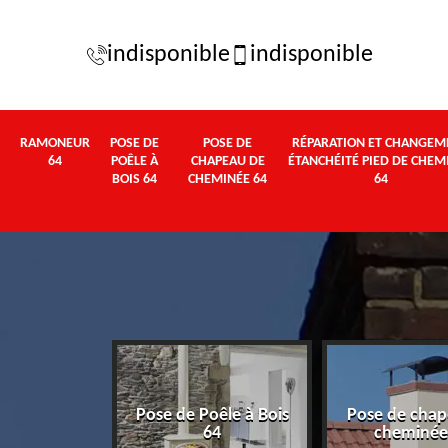
indisponible
indisponible
RAMONEUR
POSE DE
POSE DE
RÉPARATION ET CHANGEM
64
POÊLE À
CHAPEAU DE
ÉTANCHÉITÉ PIED DE CHEM
BOIS 64
CHEMINÉE 64
64
Pose de Poêle à Bois
Pose de chap
eur 64
64
cheminée