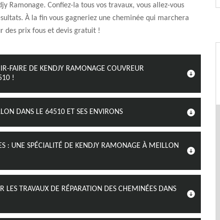
jy Ramonage. Confiez-la tous vos travaux, vous allez-vous
sultats. À la fin vous gagneriez une cheminée qui marchera
 des prix fous et devis gratuit !
OIR-FAIRE DE KENDJY RAMONAGE COUVREUR
10 !
LON DANS LE 64510 ET SES ENVIRONS
S : UNE SPÉCIALITÉ DE KENDJY RAMONAGE À MEILLON
ER LES TRAVAUX DE RÉPARATION DES CHEMINÉES DANS