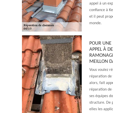
appel à un exp
confiance à K
et il peut pro
monde.
POUR UNE 
APPEL À D
RAMONAGE 
MEILLON DA
Vous voulez r
réparation de 
alors, fait a
réparation de 
ses équipes do
structure. De 
elles les appli