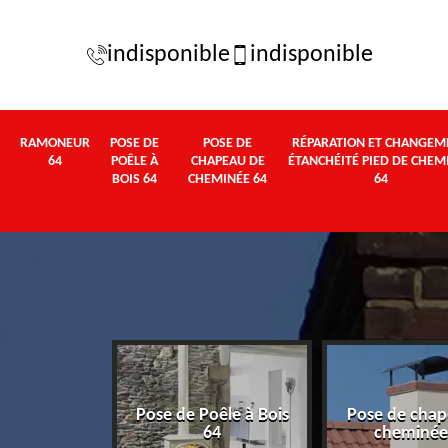
indisponible
indisponible
RAMONEUR
POSE DE
POSE DE
RÉPARATION ET CHANGEM
64
POÊLE À
CHAPEAU DE
ÉTANCHÉITÉ PIED DE CHEM
BOIS 64
CHEMINÉE 64
64
Pose de Poêle à Bois
Pose de chap
eur 64
64
cheminée