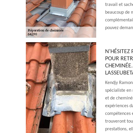
travail et sach
beaucoup de m
complémentaire
pouvez demand
N’HÉSITEZ
POUR RETR
CHEMINÉE.
LASSEUBETA
Kendjy Ramona
spécialiste en
et de cheminée
expériences d
compétences e
trouveront tou
prestations, e