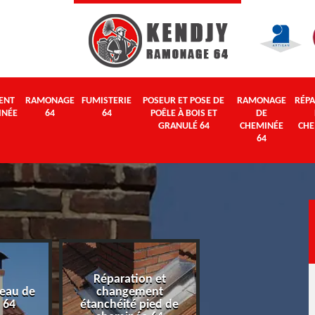
ENT
RAMONAGE
FUMISTERIE
POSEUR ET POSE DE
RAMONAGE
RÉPA
INÉE
64
64
POÊLE À BOIS ET
DE
GRANULÉ 64
CHEMINÉE
CHE
64
Réparation et
eau de
changement
Ramonage 64
 64
étanchéité pied de