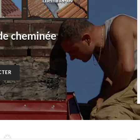
cheminée 64
 de cheminée
CTER