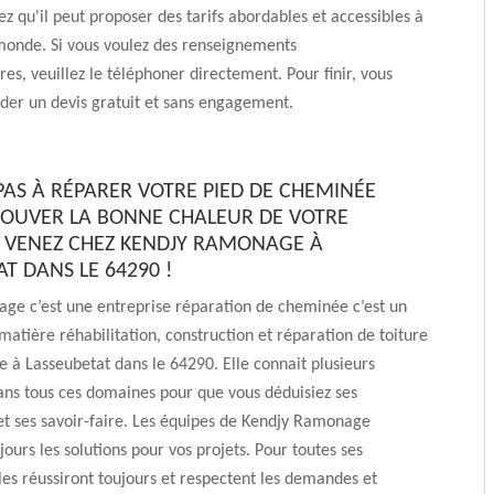
ez qu'il peut proposer des tarifs abordables et accessibles à
onde. Si vous voulez des renseignements
s, veuillez le téléphoner directement. Pour finir, vous
er un devis gratuit et sans engagement.
 PAS À RÉPARER VOTRE PIED DE CHEMINÉE
OUVER LA BONNE CHALEUR DE VOTRE
 VENEZ CHEZ KENDJY RAMONAGE À
T DANS LE 64290 !
ge c’est une entreprise réparation de cheminée c’est un
 matière réhabilitation, construction et réparation de toiture
 à Lasseubetat dans le 64290. Elle connait plusieurs
ans tous ces domaines pour que vous déduisiez ses
t ses savoir-faire. Les équipes de Kendjy Ramonage
jours les solutions pour vos projets. Pour toutes ses
lles réussiront toujours et respectent les demandes et