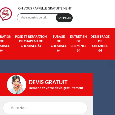
ON VOUS RAPPELLE GRATUITEMENT
RATION
POSE ET RÉPARATION
TUBAGE
ENTRETIEN
DÉBISTRAGE
DE
DE CHAPEAU DE
DE
DE
DE
MINÉE
CHEMINÉE 64
CHEMINÉE
CHEMINÉE
CHEMINÉE
64
64
64
64
DEVIS GRATUIT
Demandez votre devis gratuitement
Poseur et pose de
Fumisterie 64
poêle à bois et granul
64