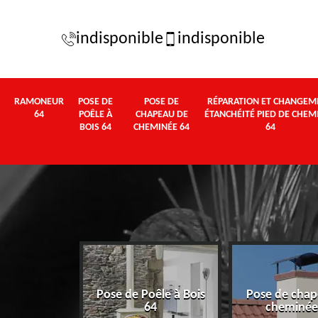
indisponible
indisponible
RAMONEUR
POSE DE
POSE DE
RÉPARATION ET CHANGEM
64
POÊLE À
CHAPEAU DE
ÉTANCHÉITÉ PIED DE CHEM
BOIS 64
CHEMINÉE 64
64
Pose de Poêle à Bois
Pose de chap
eur 64
64
cheminée