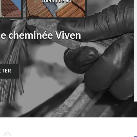
cheminée 64
de cheminée Viven
CTER