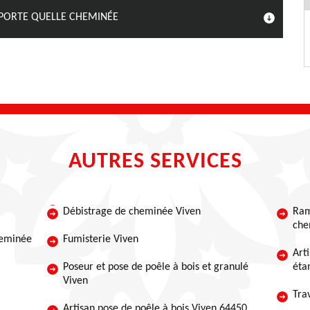
PORTE QUELLE CHEMINÉE
AUTRES SERVICES
Débistrage de cheminée Viven
Ram
che
heminée
Fumisterie Viven
Art
Poseur et pose de poêle à bois et granulé
éta
Viven
Tra
Artisan pose de poêle à bois Viven 64450