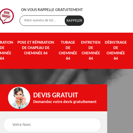
ON VOUS RAPPELLE GRATUITEMENT
RATION
POSE ET RÉPARATION
TUBAGE
ENTRETIEN
DÉBISTRAGE
DE
DE CHAPEAU DE
DE
DE
DE
MINÉE
CHEMINÉE 64
CHEMINÉE
CHEMINÉE
CHEMINÉE
64
64
64
64
DEVIS GRATUIT
Demandez votre devis gratuitement
Poseur et pose de
Fumisterie 64
poêle à bois et granul
64