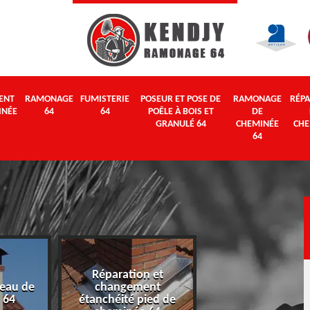
ENT
RAMONAGE
FUMISTERIE
POSEUR ET POSE DE
RAMONAGE
RÉPA
INÉE
64
64
POÊLE À BOIS ET
DE
GRANULÉ 64
CHEMINÉE
CHE
64
Réparation et
eau de
changement
Ramonage 64
 64
étanchéité pied de