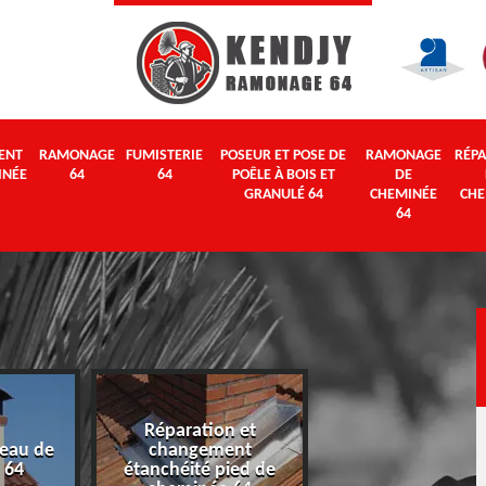
ENT
RAMONAGE
FUMISTERIE
POSEUR ET POSE DE
RAMONAGE
RÉPA
INÉE
64
64
POÊLE À BOIS ET
DE
GRANULÉ 64
CHEMINÉE
CHE
64
Réparation et
eau de
changement
Ramonage 64
 64
étanchéité pied de