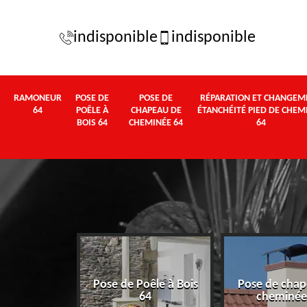
indisponible
indisponible
RAMONEUR
POSE DE
POSE DE
RÉPARATION ET CHANGEM
64
POÊLE À
CHAPEAU DE
ÉTANCHÉITÉ PIED DE CHEM
BOIS 64
CHEMINÉE 64
64
Pose de Poêle à Bois
Pose de chap
eur 64
64
cheminée