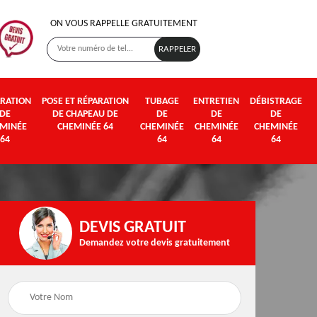
ON VOUS RAPPELLE GRATUITEMENT
RATION
POSE ET RÉPARATION
TUBAGE
ENTRETIEN
DÉBISTRAGE
DE
DE CHAPEAU DE
DE
DE
DE
MINÉE
CHEMINÉE 64
CHEMINÉE
CHEMINÉE
CHEMINÉE
64
64
64
64
DEVIS GRATUIT
Demandez votre devis gratuitement
Poseur et pose de
Fumisterie 64
poêle à bois et granul
64