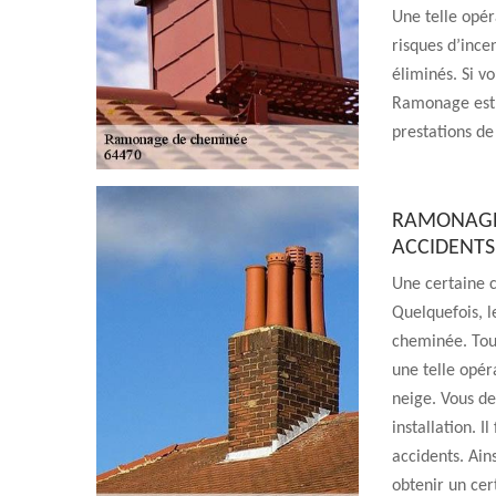
Une telle opér
risques d’ince
éliminés. Si v
Ramonage est 
prestations de
RAMONAGE 
ACCIDENTS
Une certaine 
Quelquefois, 
cheminée. Tout
une telle opér
neige. Vous de
installation. I
accidents. Ain
obtenir un cer