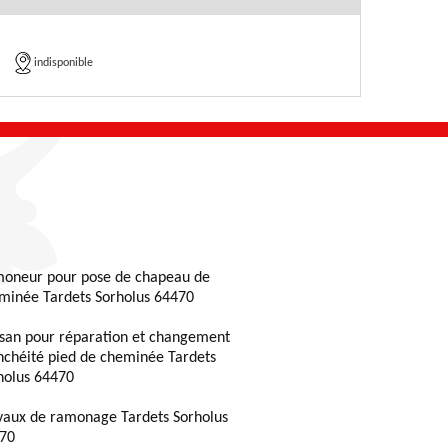
indisponible
oneur pour pose de chapeau de
minée Tardets Sorholus 64470
isan pour réparation et changement
nchéité pied de cheminée Tardets
holus 64470
vaux de ramonage Tardets Sorholus
70