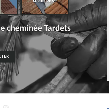
cheminée 64
de cheminée Tardets
CTER