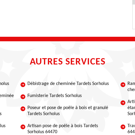
AUTRES SERVICES
holus
Débistrage de cheminée Tardets Sorholus
Ram
che
heminée
Fumisterie Tardets Sorholus
Art
Poseur et pose de poêle à bois et granulé
éta
s
Tardets Sorholus
Sor
lus
Artisan pose de poêle à bois Tardets
Tra
Sorholus 64470
644