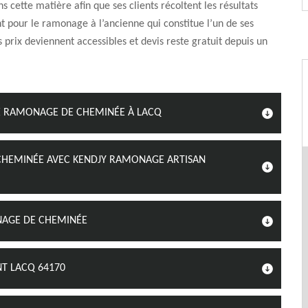
s cette matière afin que ses clients récoltent les résultats
nt pour le ramonage à l’ancienne qui constitue l’un de ses
s prix deviennent accessibles et devis reste gratuit depuis un
DE RAMONAGE DE CHEMINÉE À LACQ
CHEMINÉE AVEC KENDJY RAMONAGE ARTISAN
!
ONAGE DE CHEMINÉE
T LACQ 64170