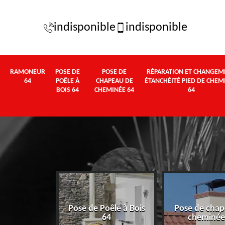
indisponible
indisponible
RAMONEUR
POSE DE
POSE DE
RÉPARATION ET CHANGEM
64
POÊLE À
CHAPEAU DE
ÉTANCHÉITÉ PIED DE CHEM
BOIS 64
CHEMINÉE 64
64
Pose de Poêle à Bois
Pose de chap
eur 64
64
cheminée