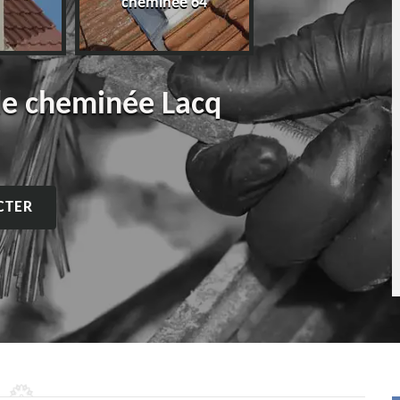
cheminée 64
de cheminée Lacq
CTER