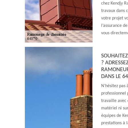
chez Kendjy R
travaux dans c
votre projet v
l’assurance de 
vous directem
SOUHAITEZ
? ADRESSE
RAMONEUR 
DANS LE 64
N’hésitez pas
professionnel 
travaille avec
matériel ni su
équipes de Ke
prestations à l