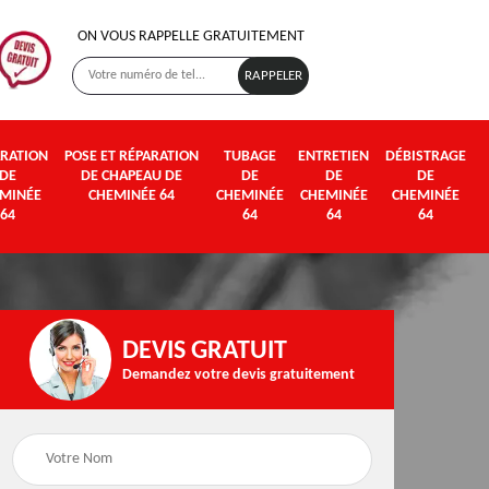
ON VOUS RAPPELLE GRATUITEMENT
RATION
POSE ET RÉPARATION
TUBAGE
ENTRETIEN
DÉBISTRAGE
DE
DE CHAPEAU DE
DE
DE
DE
MINÉE
CHEMINÉE 64
CHEMINÉE
CHEMINÉE
CHEMINÉE
64
64
64
64
DEVIS GRATUIT
Demandez votre devis gratuitement
Poseur et pose de
Fumisterie 64
poêle à bois et granul
64