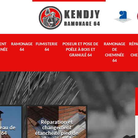
ENT
RAMONAGE
FUMISTERIE
POSEUR ET POSE DE
RAMONAGE
RÉPA
INÉE
64
64
POÊLE À BOIS ET
DE
GRANULÉ 64
CHEMINÉE
CHE
64
Réparation et
eau de
changement
Ramonage 64
 64
étanchéité pied de