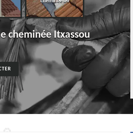
cheminée 64
e cheminée Itxassou
CTER