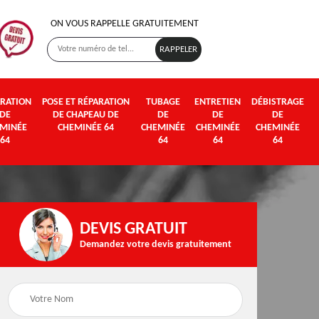
ON VOUS RAPPELLE GRATUITEMENT
RATION
POSE ET RÉPARATION
TUBAGE
ENTRETIEN
DÉBISTRAGE
DE
DE CHAPEAU DE
DE
DE
DE
MINÉE
CHEMINÉE 64
CHEMINÉE
CHEMINÉE
CHEMINÉE
64
64
64
64
DEVIS GRATUIT
Demandez votre devis gratuitement
Poseur et pose de
Fumisterie 64
poêle à bois et granul
64