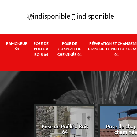
indisponible
indisponible
RAMONEUR
POSE DE
POSE DE
RÉPARATION ET CHANGEM
64
POÊLE À
CHAPEAU DE
ÉTANCHÉITÉ PIED DE CHEM
BOIS 64
CHEMINÉE 64
64
Pose de Poêle à Bois
Pose de chap
eur 64
64
cheminée