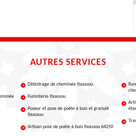
AUTRES SERVICES
Débistrage de cheminée Itxassou
Ram
che
heminée
Fumisterie Itxassou
Art
Poseur et pose de poêle à bois et granulé
éta
Itxassou
Tra
Artisan pose de poêle à bois Itxassou 64250