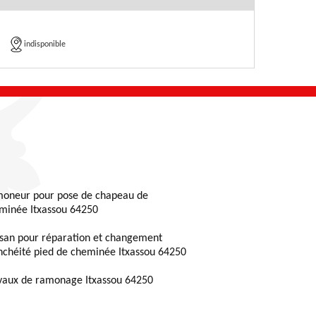
indisponible
oneur pour pose de chapeau de
minée Itxassou 64250
isan pour réparation et changement
nchéité pied de cheminée Itxassou 64250
vaux de ramonage Itxassou 64250