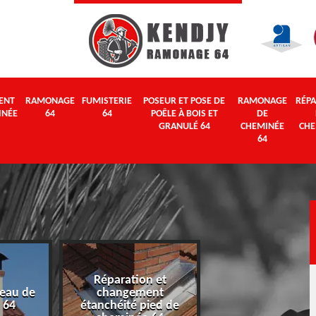
ENT
RAMONAGE
FUMISTERIE
POSEUR ET POSE DE
RAMONAGE
RÉPA
INÉE
64
64
POÊLE À BOIS ET
DE
GRANULÉ 64
CHEMINÉE
CHE
64
Réparation et
eau de
changement
Ramonage 64
 64
étanchéité pied de