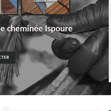
cheminée 64
de cheminée Ispoure
CTER