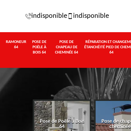
indisponible
indisponible
RAMONEUR
POSE DE
POSE DE
RÉPARATION ET CHANGEM
64
POÊLE À
CHAPEAU DE
ÉTANCHÉITÉ PIED DE CHEM
BOIS 64
CHEMINÉE 64
64
Pose de Poêle à Bois
Pose de chap
eur 64
64
cheminée