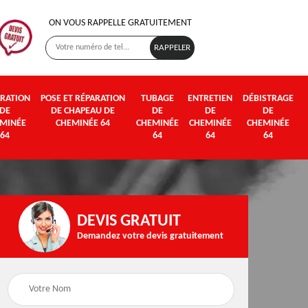
ON VOUS RAPPELLE GRATUITEMENT
RATION
POSE ET RÉPARATION
TUBAGE
ENTRETIEN
DÉBISTRAGE
DE
DE CHAPEAU DE
DE
DE
DE
MINÉE
CHEMINÉE 64
CHEMINÉE
CHEMINÉE
CHEMINÉE
64
64
64
64
DEVIS GRATUIT
Demandez votre devis gratuitement
Poseur et pose de
Fumisterie 64
poêle à bois et granul
64