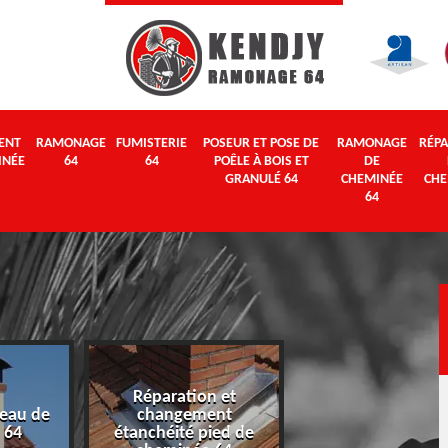
ENT
RAMONAGE
FUMISTERIE
POSEUR ET POSE DE
RAMONAGE
RÉPA
INÉE
64
64
POÊLE À BOIS ET
DE
GRANULÉ 64
CHEMINÉE
CHE
64
Réparation et
eau de
changement
Ramonage 64
 64
étanchéité pied de