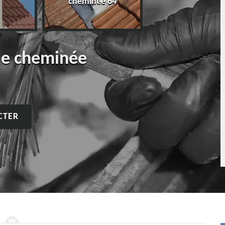
cheminée 64
de cheminée
CTER