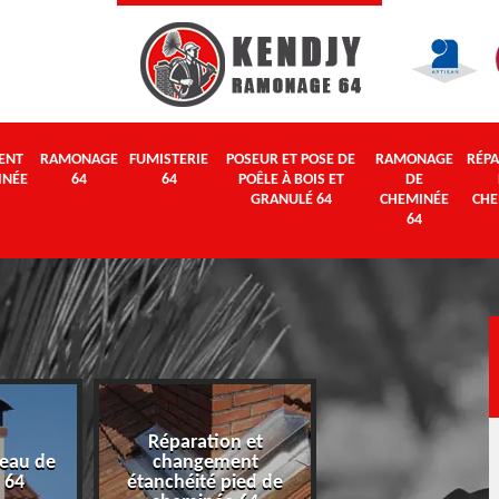
ENT
RAMONAGE
FUMISTERIE
POSEUR ET POSE DE
RAMONAGE
RÉPA
INÉE
64
64
POÊLE À BOIS ET
DE
GRANULÉ 64
CHEMINÉE
CHE
64
Réparation et
eau de
changement
Ramonage 64
 64
étanchéité pied de