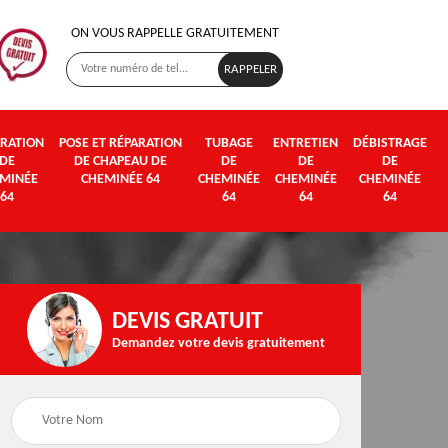
ON VOUS RAPPELLE GRATUITEMENT
RATION
POSE ET RÉPARATION
TUBAGE
ENTRETIEN
DÉBISTRAGE
DE
DE CHAPEAU DE
DE
DE
DE
MINÉE
CHEMINÉE 64
CHEMINÉE
CHEMINÉE
CHEMINÉE
64
64
64
64
DEVIS GRATUIT
Demandez votre devis gratuitement
Poseur et pose de
Fumisterie 64
poêle à bois et granul
64