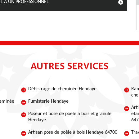
L À UN PROFESSIONNEL
AUTRES SERVICES
Débistrage de cheminée Hendaye
Ram
che
heminée
Fumisterie Hendaye
Art
Poseur et pose de poêle à bois et granulé
éta
Hendaye
647
Artisan pose de poêle à bois Hendaye 64700
Tra