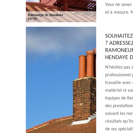
Vous ne savez 
et à mesure. N
SOUHAITEZ
? ADRESSE
RAMONEUR 
HENDAYE D
N’hésitez pas
professionnel 
travaille avec
matériel ni su
équipes de Ke
des prestations
suivant les no
résultats qu’i
de ses spéciali