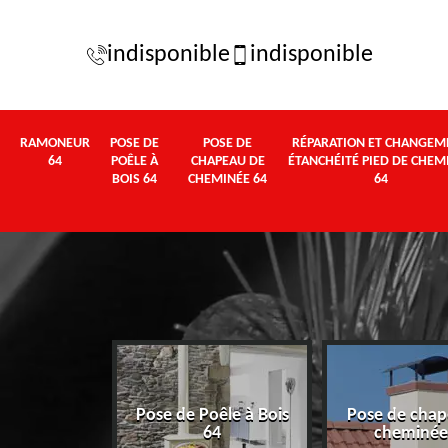
indisponible
indisponible
RAMONEUR
POSE DE
POSE DE
RÉPARATION ET CHANGEM
64
POÊLE À
CHAPEAU DE
ÉTANCHÉITÉ PIED DE CHEM
BOIS 64
CHEMINÉE 64
64
Pose de Poêle à Bois
Pose de chap
eur 64
64
cheminée