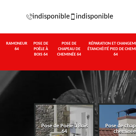
indisponible
indisponible
RAMONEUR
POSE DE
POSE DE
RÉPARATION ET CHANGEM
64
POÊLE À
CHAPEAU DE
ÉTANCHÉITÉ PIED DE CHEM
BOIS 64
CHEMINÉE 64
64
Pose de Poêle à Bois
Pose de chap
eur 64
64
cheminée