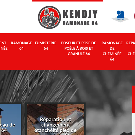
ENT
RAMONAGE
FUMISTERIE
POSEUR ET POSE DE
RAMONAGE
RÉPA
INÉE
64
64
POÊLE À BOIS ET
DE
GRANULÉ 64
CHEMINÉE
CHE
64
Réparation et
eau de
changement
Ramonage 64
 64
étanchéité pied de