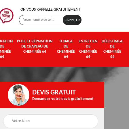
ON VOUS RAPPELLE GRATUITEMENT
RATION
POSE ET RÉPARATION
TUBAGE
ENTRETIEN
DÉBISTRAGE
DE
DE CHAPEAU DE
DE
DE
DE
MINÉE
CHEMINÉE 64
CHEMINÉE
CHEMINÉE
CHEMINÉE
64
64
64
64
DEVIS GRATUIT
Demandez votre devis gratuitement
Poseur et pose de
Fumisterie 64
poêle à bois et granul
64