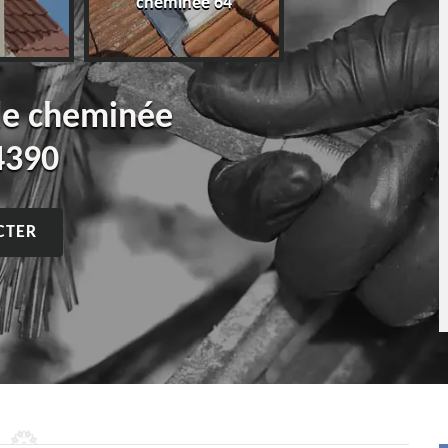
cheminée 64
de cheminée
4390
CTER