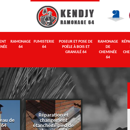
ENT
RAMONAGE
FUMISTERIE
POSEUR ET POSE DE
RAMONAGE
RÉPA
INÉE
64
64
POÊLE À BOIS ET
DE
GRANULÉ 64
CHEMINÉE
CHE
64
Réparation et
eau de
changement
Ramonage 64
 64
étanchéité pied de