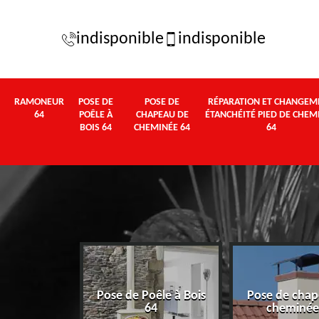
indisponible
indisponible
RAMONEUR
POSE DE
POSE DE
RÉPARATION ET CHANGEM
64
POÊLE À
CHAPEAU DE
ÉTANCHÉITÉ PIED DE CHEM
BOIS 64
CHEMINÉE 64
64
Pose de Poêle à Bois
Pose de chap
eur 64
64
cheminée