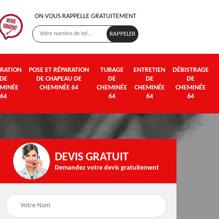
ON VOUS RAPPELLE GRATUITEMENT
RATION
POSE ET RÉPARATION
TUBAGE
ENTRETIEN
DÉBISTRAGE
DE
DE CHAPEAU DE
DE
DE
DE
MINÉE
CHEMINÉE 64
CHEMINÉE
CHEMINÉE
CHEMINÉE
64
64
64
64
DEVIS GRATUIT
Demandez votre devis gratuitement
Poseur et pose de
Fumisterie 64
poêle à bois et granul
64