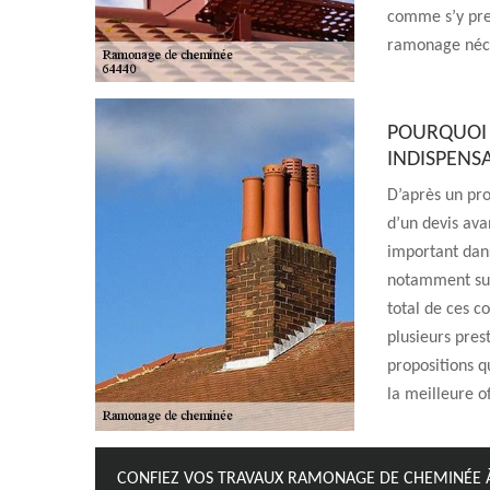
comme s’y pre
ramonage néce
POURQUOI 
INDISPENSA
D’après un pro
d’un devis av
important dans
notamment sur 
total de ces co
plusieurs pres
propositions q
la meilleure of
CONFIEZ VOS TRAVAUX RAMONAGE DE CHEMINÉE 