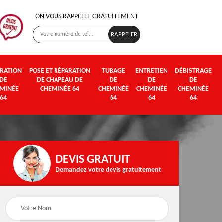
ON VOUS RAPPELLE GRATUITEMENT
RATION
POSE ET RÉPARATION
TUBAGE
ENTRETIEN
DÉBISTRAGE
DE
DE CHAPEAU DE
DE
DE
DE
MINÉE
CHEMINÉE 64
CHEMINÉE
CHEMINÉE
CHEMINÉE
64
64
64
64
DEVIS GRATUIT
Demandez votre devis gratuitement
Poseur et pose de
Fumisterie 64
poêle à bois et granul
64