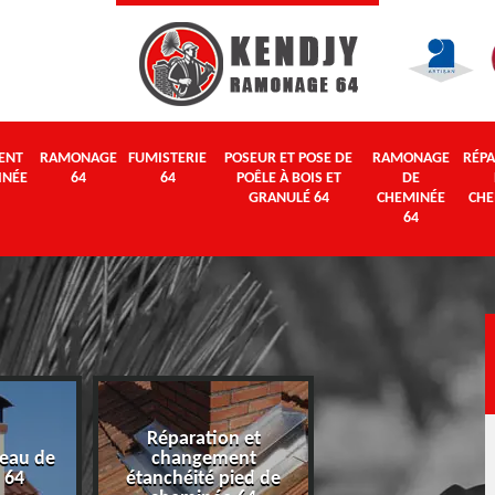
ENT
RAMONAGE
FUMISTERIE
POSEUR ET POSE DE
RAMONAGE
RÉPA
INÉE
64
64
POÊLE À BOIS ET
DE
GRANULÉ 64
CHEMINÉE
CHE
64
Réparation et
eau de
changement
Ramonage 64
 64
étanchéité pied de