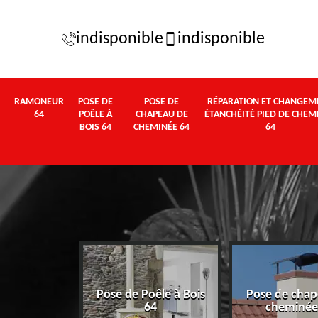
indisponible
indisponible
RAMONEUR
POSE DE
POSE DE
RÉPARATION ET CHANGEM
64
POÊLE À
CHAPEAU DE
ÉTANCHÉITÉ PIED DE CHEM
BOIS 64
CHEMINÉE 64
64
Pose de Poêle à Bois
Pose de chap
eur 64
64
cheminée