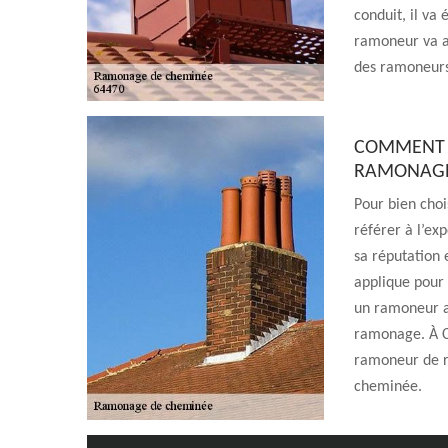
conduit, il va
ramoneur va au
des ramoneurs.
COMMENT F
RAMONAGE 
Pour bien choi
référer à l’ex
sa réputation 
applique pour 
un ramoneur ag
ramonage. À C
ramoneur de 
cheminée.