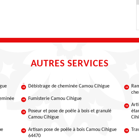
AUTRES SERVICES
igue
Débistrage de cheminée Camou Cihigue
Ram
che
heminée
Fumisterie Camou Cihigue
Art
Poseur et pose de poêle à bois et granulé
éta
Camou Cihigue
Cih
ue
Artisan pose de poêle à bois Camou Cihigue
Tra
64470