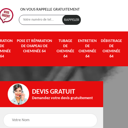
ON VOUS RAPPELLE GRATUITEMENT
RATION
POSE ET RÉPARATION
TUBAGE
ENTRETIEN
DÉBISTRAGE
DE
DE CHAPEAU DE
DE
DE
DE
MINÉE
CHEMINÉE 64
CHEMINÉE
CHEMINÉE
CHEMINÉE
64
64
64
64
DEVIS GRATUIT
Demandez votre devis gratuitement
Poseur et pose de
Fumisterie 64
poêle à bois et granul
64