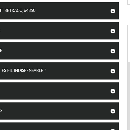
NT BETRACQ 64350
R
GE
ST-IL INDISPENSABLE ?
S