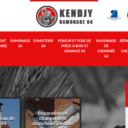
ENT
RAMONAGE
FUMISTERIE
POSEUR ET POSE DE
RAMONAGE
RÉPA
INÉE
64
64
POÊLE À BOIS ET
DE
GRANULÉ 64
CHEMINÉE
CHE
64
Réparation et
eau de
changement
Ramonage 64
 64
étanchéité pied de