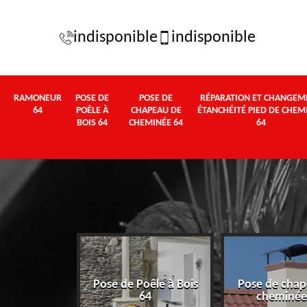
indisponible
indisponible
RAMONEUR
POSE DE
POSE DE
RÉPARATION ET CHANGEM
64
POÊLE À
CHAPEAU DE
ÉTANCHÉITÉ PIED DE CHEM
BOIS 64
CHEMINÉE 64
64
Pose de Poêle à Bois
Pose de chap
eur 64
64
cheminée