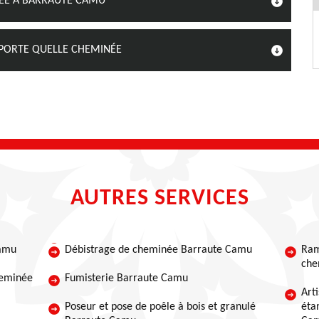
NÉE À BARRAUTE CAMU
PORTE QUELLE CHEMINÉE
AUTRES SERVICES
Camu
Débistrage de cheminée Barraute Camu
Ram
che
heminée
Fumisterie Barraute Camu
Art
Poseur et pose de poêle à bois et granulé
éta