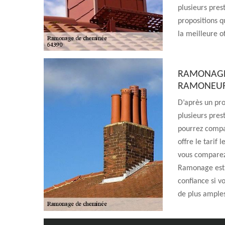
plusieurs pres
propositions q
la meilleure of
RAMONAGE
RAMONEUR 
D’après un pro
plusieurs prest
pourrez compar
offre le tarif 
vous comparez 
Ramonage est 
confiance si v
de plus amples