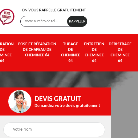
ON VOUS RAPPELLE GRATUITEMENT
RATION
POSE ET RÉPARATION
TUBAGE
ENTRETIEN
DÉBISTRAGE
DE
DE CHAPEAU DE
DE
DE
DE
MINÉE
CHEMINÉE 64
CHEMINÉE
CHEMINÉE
CHEMINÉE
64
64
64
64
DEVIS GRATUIT
Demandez votre devis gratuitement
Poseur et pose de
Fumisterie 64
poêle à bois et granul
64