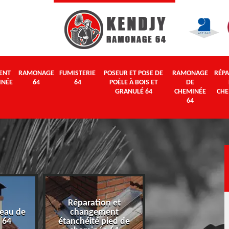
ENT
RAMONAGE
FUMISTERIE
POSEUR ET POSE DE
RAMONAGE
RÉPA
INÉE
64
64
POÊLE À BOIS ET
DE
GRANULÉ 64
CHEMINÉE
CHE
64
Réparation et
eau de
changement
Ramonage 64
 64
étanchéité pied de