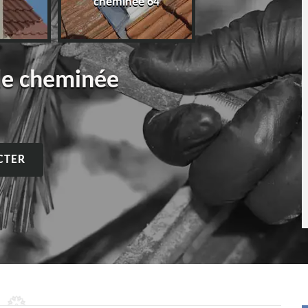
cheminée 64
de cheminée
CTER