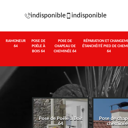
indisponible
indisponible
RAMONEUR
POSE DE
POSE DE
RÉPARATION ET CHANGEM
64
POÊLE À
CHAPEAU DE
ÉTANCHÉITÉ PIED DE CHEM
BOIS 64
CHEMINÉE 64
64
Pose de Poêle à Bois
Pose de chap
eur 64
64
cheminée