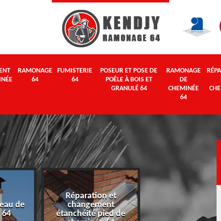
ENT
RAMONAGE
FUMISTERIE
POSEUR ET POSE DE
RAMONAGE
RÉPA
INÉE
64
64
POÊLE À BOIS ET
DE
GRANULÉ 64
CHEMINÉE
CHE
64
Réparation et
eau de
changement
Ramonage 64
 64
étanchéité pied de