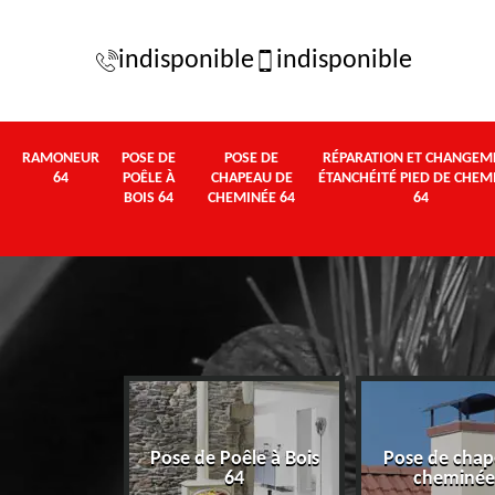
indisponible
indisponible
RAMONEUR
POSE DE
POSE DE
RÉPARATION ET CHANGEM
64
POÊLE À
CHAPEAU DE
ÉTANCHÉITÉ PIED DE CHEM
BOIS 64
CHEMINÉE 64
64
Pose de Poêle à Bois
Pose de chap
eur 64
64
cheminée