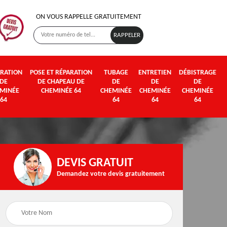
ON VOUS RAPPELLE GRATUITEMENT
RATION
POSE ET RÉPARATION
TUBAGE
ENTRETIEN
DÉBISTRAGE
DE
DE CHAPEAU DE
DE
DE
DE
MINÉE
CHEMINÉE 64
CHEMINÉE
CHEMINÉE
CHEMINÉE
64
64
64
64
DEVIS GRATUIT
Demandez votre devis gratuitement
Poseur et pose de
Fumisterie 64
poêle à bois et granul
64