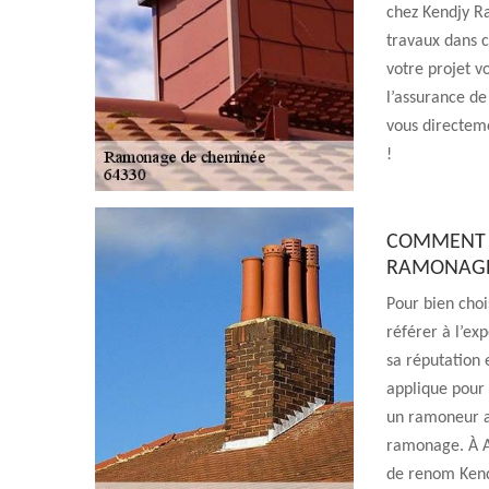
chez Kendjy R
travaux dans 
votre projet v
l’assurance de 
vous directem
!
COMMENT F
RAMONAGE
Pour bien choi
référer à l’ex
sa réputation 
applique pour 
un ramoneur ag
ramonage. À A
de renom Kend