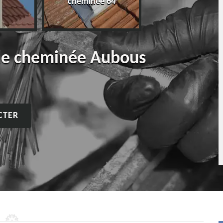
cheminée 64
de cheminée Aubous
CTER