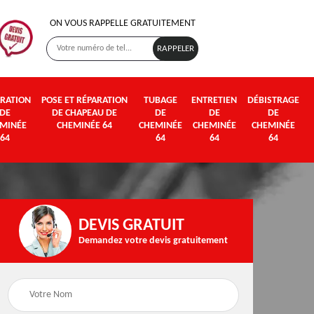
ON VOUS RAPPELLE GRATUITEMENT
RATION
POSE ET RÉPARATION
TUBAGE
ENTRETIEN
DÉBISTRAGE
DE
DE CHAPEAU DE
DE
DE
DE
MINÉE
CHEMINÉE 64
CHEMINÉE
CHEMINÉE
CHEMINÉE
64
64
64
64
DEVIS GRATUIT
Demandez votre devis gratuitement
Poseur et pose de
Fumisterie 64
poêle à bois et granul
64