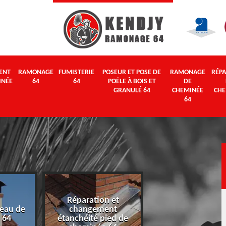
ENT
RAMONAGE
FUMISTERIE
POSEUR ET POSE DE
RAMONAGE
RÉPA
INÉE
64
64
POÊLE À BOIS ET
DE
GRANULÉ 64
CHEMINÉE
CHE
64
Réparation et
eau de
changement
Ramonage 64
 64
étanchéité pied de