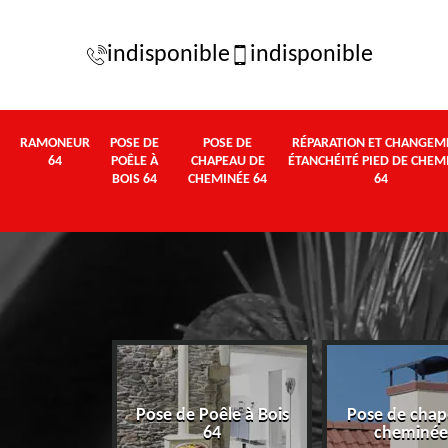
indisponible
indisponible
RAMONEUR
POSE DE
POSE DE
RÉPARATION ET CHANGEM
64
POÊLE À
CHAPEAU DE
ÉTANCHÉITÉ PIED DE CHEM
BOIS 64
CHEMINÉE 64
64
Pose de Poêle à Bois
Pose de chap
eur 64
64
cheminée