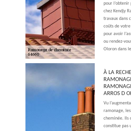
pour l’obtenir
chez Kendjy R
travaux dans 
coûts de votre
pour avoir l’as
ou rendez-vou
Oloron dans le
À LA RECH
RAMONAGE 
RAMONAGE
ARROS D O
Vu l’augmentat
ramonage, les
cheminée. Ils o
constitue pas 