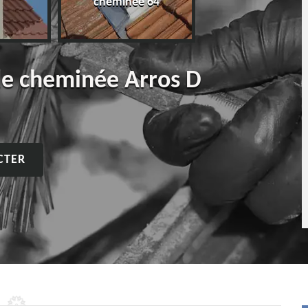
cheminée 64
de cheminée Arros D
CTER