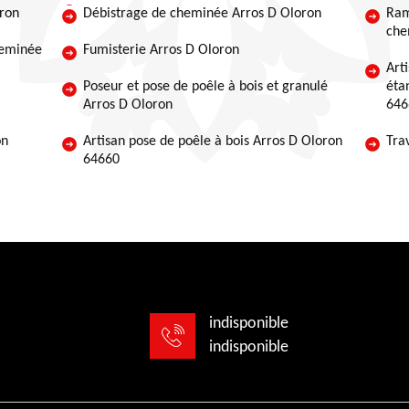
ron
Débistrage de cheminée Arros D Oloron
Ram
che
heminée
Fumisterie Arros D Oloron
Art
Poseur et pose de poêle à bois et granulé
éta
Arros D Oloron
646
on
Artisan pose de poêle à bois Arros D Oloron
Tra
64660
indisponible
indisponible