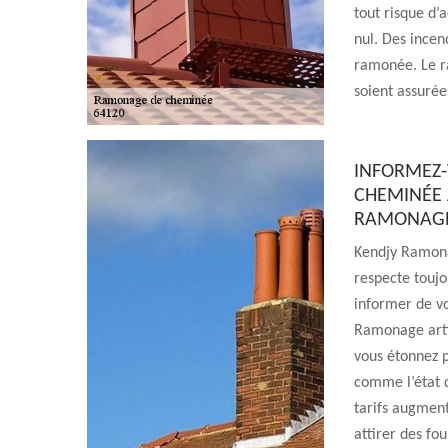
tout risque d’
nul. Des ince
ramonée. Le ra
soient assurée
INFORMEZ-
CHEMINÉE 
RAMONAGE 
Kendjy Ramona
respecte toujo
informer de v
Ramonage arti
vous étonnez p
comme l’état 
tarifs augment
attirer des fo