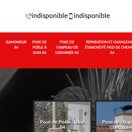
indisponible
indisponible
RAMONEUR
POSE DE
POSE DE
RÉPARATION ET CHANGEM
64
POÊLE À
CHAPEAU DE
ÉTANCHÉITÉ PIED DE CHEM
BOIS 64
CHEMINÉE 64
64
Pose de Poêle à Bois
Pose de chap
eur 64
64
cheminée