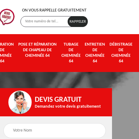
ON VOUS RAPPELLE GRATUITEMENT
RATION
POSE ET RÉPARATION
TUBAGE
ENTRETIEN
DÉBISTRAGE
DE
DE CHAPEAU DE
DE
DE
DE
MINÉE
CHEMINÉE 64
CHEMINÉE
CHEMINÉE
CHEMINÉE
64
64
64
64
DEVIS GRATUIT
Demandez votre devis gratuitement
Poseur et pose de
Fumisterie 64
poêle à bois et granul
64