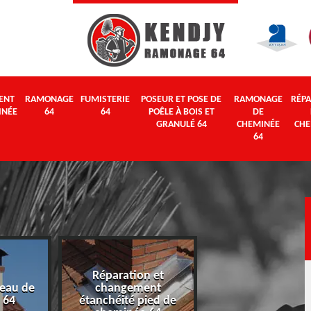
ENT
RAMONAGE
FUMISTERIE
POSEUR ET POSE DE
RAMONAGE
RÉPA
INÉE
64
64
POÊLE À BOIS ET
DE
GRANULÉ 64
CHEMINÉE
CHE
64
Réparation et
eau de
changement
Ramonage 64
 64
étanchéité pied de