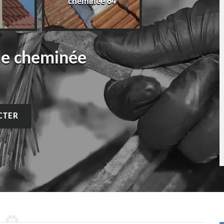
cheminée 64
de cheminée
CTER