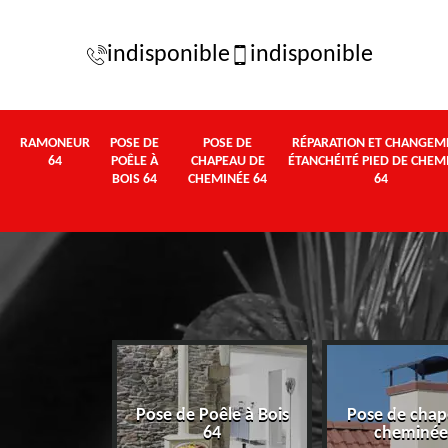
indisponible
indisponible
RAMONEUR
POSE DE
POSE DE
RÉPARATION ET CHANGEM
64
POÊLE À
CHAPEAU DE
ÉTANCHÉITÉ PIED DE CHEM
BOIS 64
CHEMINÉE 64
64
Pose de Poêle à Bois
Pose de chap
eur 64
64
cheminée