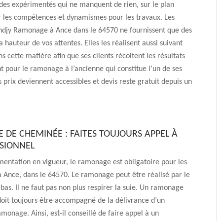
 des expérimentés qui ne manquent de rien, sur le plan
r les compétences et dynamismes pour les travaux. Les
ndjy Ramonage à Ance dans le 64570 ne fournissent que des
a hauteur de vos attentes. Elles les réalisent aussi suivant
s cette matière afin que ses clients récoltent les résultats
nt pour le ramonage à l’ancienne qui constitue l’un de ses
s prix deviennent accessibles et devis reste gratuit depuis un
DE CHEMINÉE : FAITES TOUJOURS APPEL À
SIONNEL
mentation en vigueur, le ramonage est obligatoire pour les
à Ance, dans le 64570. Le ramonage peut être réalisé par le
 bas. Il ne faut pas non plus respirer la suie. Un ramonage
oit toujours être accompagné de la délivrance d’un
amonage. Ainsi, est-il conseillé de faire appel à un