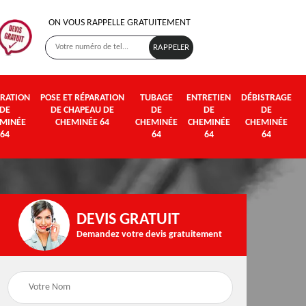
ON VOUS RAPPELLE GRATUITEMENT
RATION
POSE ET RÉPARATION
TUBAGE
ENTRETIEN
DÉBISTRAGE
DE
DE CHAPEAU DE
DE
DE
DE
MINÉE
CHEMINÉE 64
CHEMINÉE
CHEMINÉE
CHEMINÉE
64
64
64
64
DEVIS GRATUIT
Demandez votre devis gratuitement
Poseur et pose de
Fumisterie 64
poêle à bois et granul
64