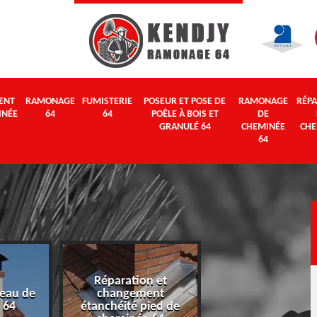
ENT
RAMONAGE
FUMISTERIE
POSEUR ET POSE DE
RAMONAGE
RÉPA
INÉE
64
64
POÊLE À BOIS ET
DE
GRANULÉ 64
CHEMINÉE
CHE
64
Réparation et
eau de
changement
Ramonage 64
 64
étanchéité pied de