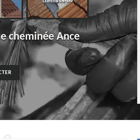
cheminée 64
de cheminée Ance
CTER