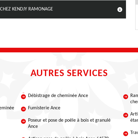
 CHEZ KENDJY RAMONAGE
AUTRES SERVICES
Débistrage de cheminée Ance
Ram
che
heminée
Fumisterie Ance
Art
Poseur et pose de poêle à bois et granulé
éta
Ance
Tra