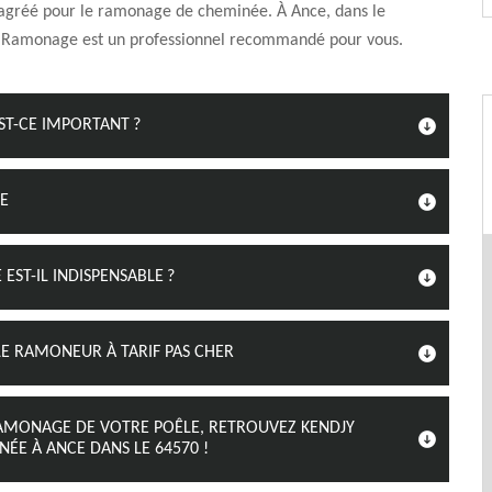
 agréé pour le ramonage de cheminée. À Ance, dans le
 Ramonage est un professionnel recommandé pour vous.
ST-CE IMPORTANT ?
GE
ST-IL INDISPENSABLE ?
 RAMONEUR À TARIF PAS CHER
RAMONAGE DE VOTRE POÊLE, RETROUVEZ KENDJY
E À ANCE DANS LE 64570 !