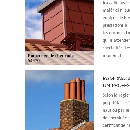
travaille avec
matériel ni su
équipes de Ke
prestations à l
les normes dan
qu’ils attende
spécialités. Le
moment !
RAMONAGE 
UN PROFES
Selon la régle
propriétaires 
haut ou par le
de cheminée d
certificat de r