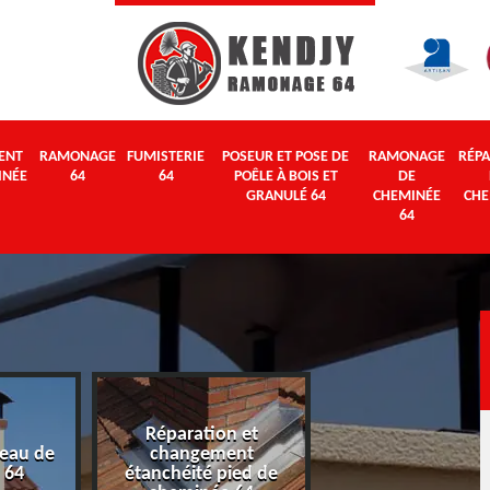
ENT
RAMONAGE
FUMISTERIE
POSEUR ET POSE DE
RAMONAGE
RÉPA
INÉE
64
64
POÊLE À BOIS ET
DE
GRANULÉ 64
CHEMINÉE
CHE
64
Réparation et
eau de
changement
Ramonage 64
 64
étanchéité pied de