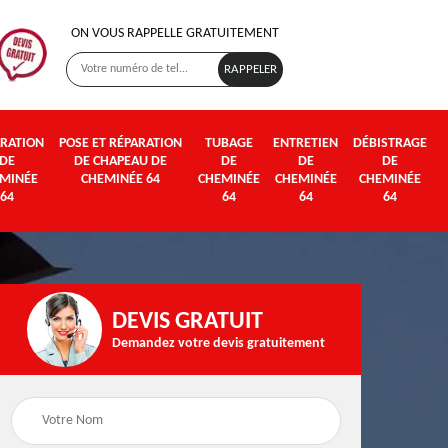
ON VOUS RAPPELLE GRATUITEMENT
RATION
POSE ET RÉPARATION
TUBAGE
ENTRETIEN
DÉBISTRAGE
DE
DE CHAPEAU DE
DE
DE
DE
MINÉE
CHEMINÉE 64
CHEMINÉE
CHEMINÉE
CHEMINÉE
64
64
64
64
DEVIS GRATUIT
Demandez votre devis gratuitement
Poseur et pose de
Fumisterie 64
poêle à bois et granul
64