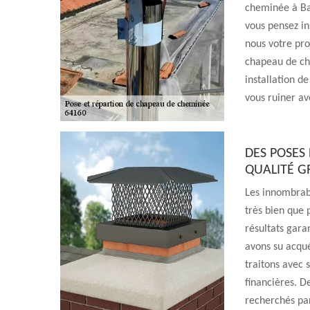
cheminée à Bar
vous pensez in
nous votre pro
chapeau de che
installation d
vous ruiner av
DES POSES
QUALITÉ G
Les innombrabl
très bien que
résultats gara
avons su acqu
traitons avec 
financières. D
recherchés par 