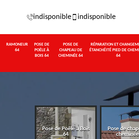
indisponible
indisponible
RAMONEUR
POSE DE
POSE DE
RÉPARATION ET CHANGEM
64
POÊLE À
CHAPEAU DE
ÉTANCHÉITÉ PIED DE CHEM
BOIS 64
CHEMINÉE 64
64
Pose de Poêle à Bois
Pose de chap
eur 64
64
cheminée