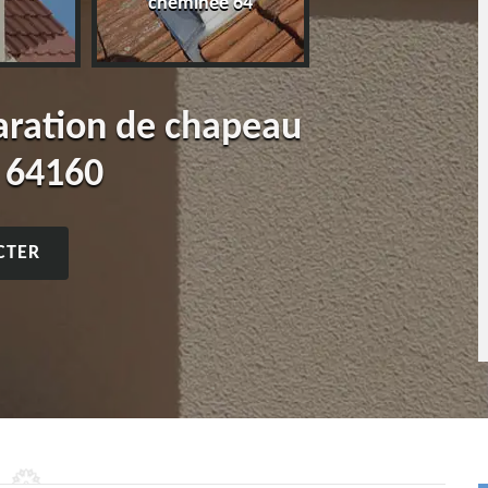
cheminée 64
paration de chapeau
 64160
CTER