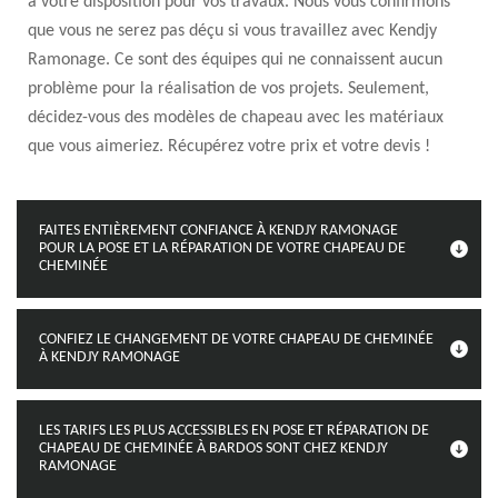
à votre disposition pour vos travaux. Nous vous confirmons
que vous ne serez pas déçu si vous travaillez avec Kendjy
Ramonage. Ce sont des équipes qui ne connaissent aucun
problème pour la réalisation de vos projets. Seulement,
décidez-vous des modèles de chapeau avec les matériaux
que vous aimeriez. Récupérez votre prix et votre devis !
FAITES ENTIÈREMENT CONFIANCE À KENDJY RAMONAGE
POUR LA POSE ET LA RÉPARATION DE VOTRE CHAPEAU DE
CHEMINÉE
CONFIEZ LE CHANGEMENT DE VOTRE CHAPEAU DE CHEMINÉE
À KENDJY RAMONAGE
LES TARIFS LES PLUS ACCESSIBLES EN POSE ET RÉPARATION DE
CHAPEAU DE CHEMINÉE À BARDOS SONT CHEZ KENDJY
RAMONAGE