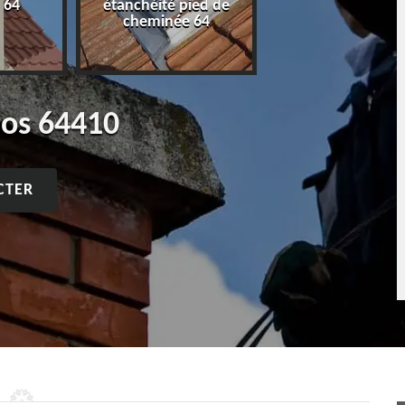
 64
étanchéité pied de
cheminée 64
los 64410
CTER