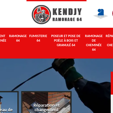
ENT
RAMONAGE
FUMISTERIE
POSEUR ET POSE DE
RAMONAGE
RÉPA
INÉE
64
64
POÊLE À BOIS ET
DE
GRANULÉ 64
CHEMINÉE
CHE
64
Réparation et
eau de
changement
Ramonage 64