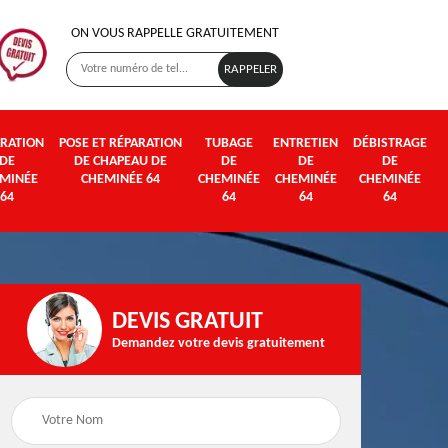
ON VOUS RAPPELLE GRATUITEMENT
RATION
POSE ET RÉPARATION
TUBAGE
ENTRETIEN
DÉBISTRAGE
DE
DE CHAPEAU DE
DE
DE
DE
MINÉE
CHEMINÉE 64
CHEMINÉE
CHEMINÉE
CHEMINÉE
64
64
64
64
DEVIS GRATUIT
Demandez votre devis gratuitement
Poseur et pose de
Fumisterie 64
poêle à bois et granul