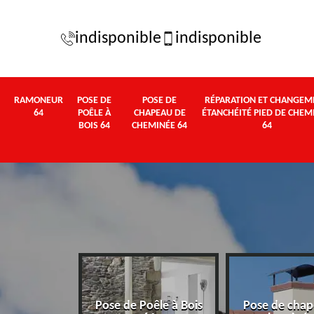
indisponible
indisponible
RAMONEUR
POSE DE
POSE DE
RÉPARATION ET CHANGEM
64
POÊLE À
CHAPEAU DE
ÉTANCHÉITÉ PIED DE CHEM
BOIS 64
CHEMINÉE 64
64
Pose de Poêle à Bois
Pose de chap
eur 64