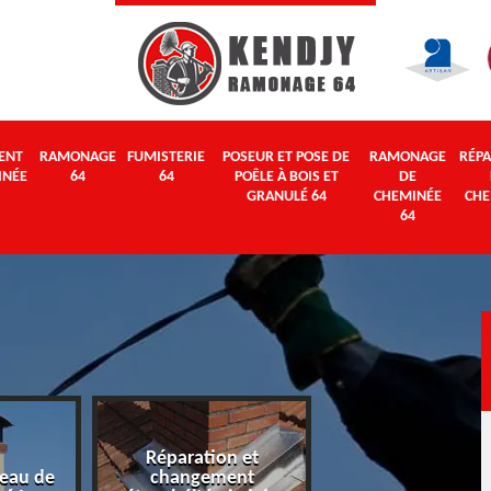
ENT
RAMONAGE
FUMISTERIE
POSEUR ET POSE DE
RAMONAGE
RÉPA
INÉE
64
64
POÊLE À BOIS ET
DE
GRANULÉ 64
CHEMINÉE
CHE
64
Réparation et
eau de
changement
Ramonage 64