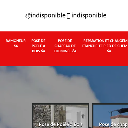
indisponible
indisponible
RAMONEUR
POSE DE
POSE DE
RÉPARATION ET CHANGEM
64
POÊLE À
CHAPEAU DE
ÉTANCHÉITÉ PIED DE CHEM
BOIS 64
CHEMINÉE 64
64
Pose de Poêle à Bois
Pose de chap
eur 64