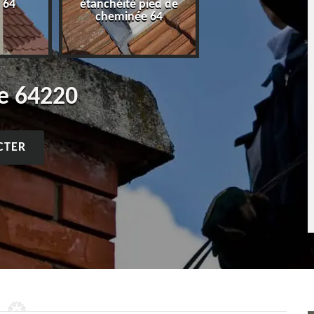
 64
étanchéité pied de
cheminée 64
e 64220
CTER