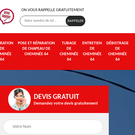
ON VOUS RAPPELLE GRATUITEMENT
RATION
POSE ET RÉPARATION
TUBAGE
ENTRETIEN
DÉBISTRAGE
DE
DE CHAPEAU DE
DE
DE
DE
MINÉE
CHEMINÉE 64
CHEMINÉE
CHEMINÉE
CHEMINÉE
64
64
64
64
DEVIS GRATUIT
Demandez votre devis gratuitement
Poseur et pose de
Fumisterie 64
poêle à bois et granul