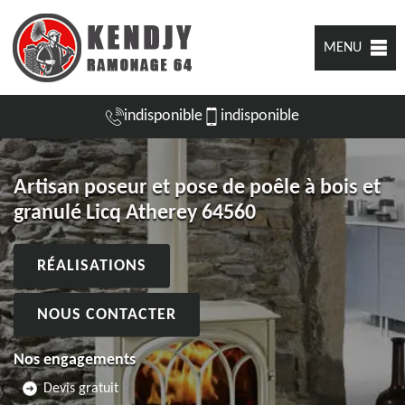
MENU
indisponible
indisponible
Artisan poseur et pose de poêle à bois et
granulé Licq Atherey 64560
RÉALISATIONS
NOUS CONTACTER
Nos engagements
Devis gratuit