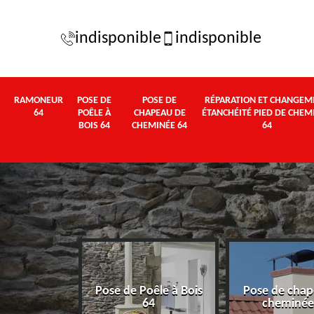
indisponible
indisponible
RAMONEUR
POSE DE
POSE DE
RÉPARATION ET CHANGEM
64
POÊLE À
CHAPEAU DE
ÉTANCHÉITÉ PIED DE CHEM
BOIS 64
CHEMINÉE 64
64
Pose de Poêle à Bois
Pose de chap
eur 64
64
cheminée