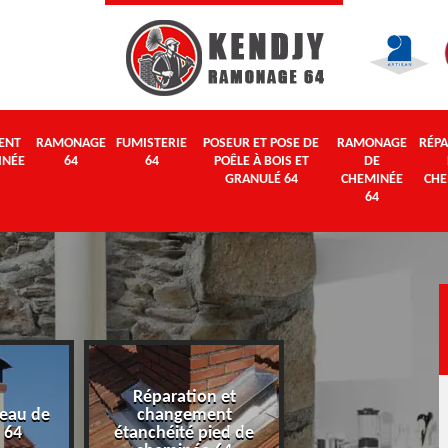
ENT
RAMONAGE
FUMISTERIE
POSEUR ET POSE DE
RAMONAGE
RÉPA
INÉE
64
64
POÊLE À BOIS ET
DE
GRANULÉ 64
CHEMINÉE
CHE
64
Réparation et
eau de
changement
Ramonage 64
 64
étanchéité pied de