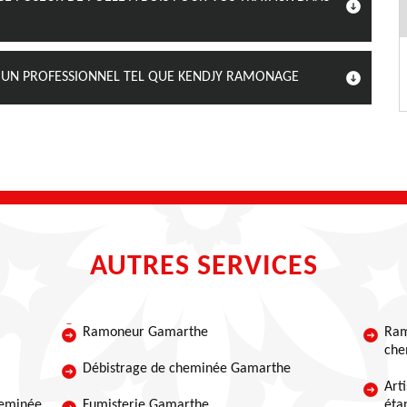
À UN PROFESSIONNEL TEL QUE KENDJY RAMONAGE
AUTRES SERVICES
Ramoneur Gamarthe
Ram
che
Débistrage de cheminée Gamarthe
Art
heminée
Fumisterie Gamarthe
éta