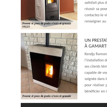
satisfait plus
réussir sa pos
contactez-le v
renseigner au 
UN PRESTA
À GAMART
Kendjy Ramona
l’installation 
ses clients té
capable de vou
soignée dans l
pour réaliser 
bénéficier en 