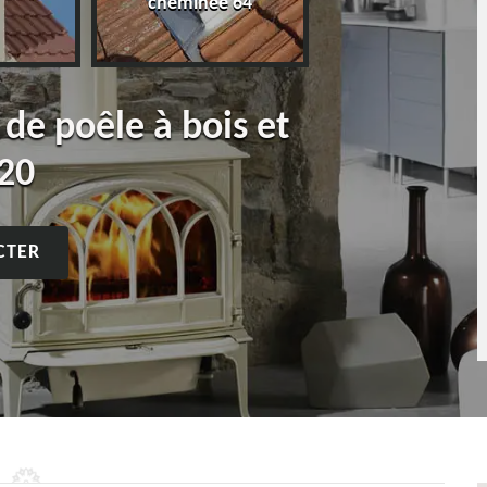
cheminée 64
 de poêle à bois et
20
CTER