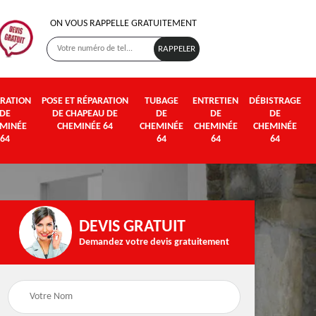
ON VOUS RAPPELLE GRATUITEMENT
RATION
POSE ET RÉPARATION
TUBAGE
ENTRETIEN
DÉBISTRAGE
DE
DE CHAPEAU DE
DE
DE
DE
MINÉE
CHEMINÉE 64
CHEMINÉE
CHEMINÉE
CHEMINÉE
64
64
64
64
DEVIS GRATUIT
Demandez votre devis gratuitement
Poseur et pose de
Fumisterie 64
poêle à bois et granul
64